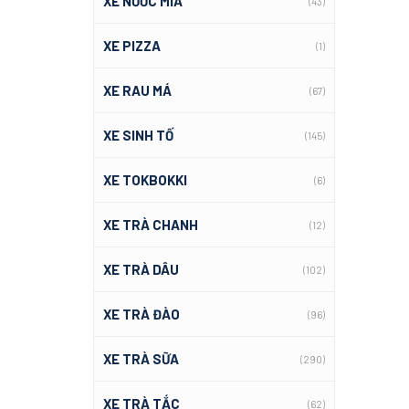
XE NƯỚC MÍA
(43)
XE PIZZA
(1)
XE RAU MÁ
(67)
XE SINH TỐ
(145)
XE TOKBOKKI
(6)
XE TRÀ CHANH
(12)
XE TRÀ DÂU
(102)
XE TRÀ ĐÀO
(96)
XE TRÀ SỮA
(290)
XE TRÀ TẮC
(62)