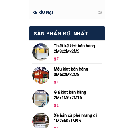
XE XÍU MẠI
(2)
SẢN PHẨM MỚI NHẤT
Thiết kế kiot bán hàng
2M8x2Mx2M3
9
₫
Mẫu kiot bán hàng
3M5x2Mx2M8
9
₫
Giá kiot bán hàng
2Mx1M6x2M15
9
₫
Xe bán cà phê mang đi
1M2x60x1M95