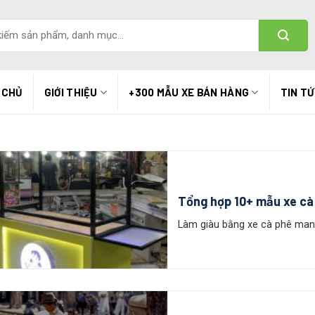
 CHỦ
GIỚI THIỆU
+300 MẪU XE BÁN HÀNG
TIN T
Tổng hợp 10+ mẫu xe cà 
Làm giàu bằng xe cà phê mang 