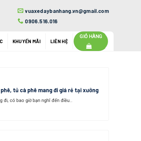
vuaxedaybanhang.vn@gmail.com
0906.516.016
GIỎ HÀNG
ỨC
KHUYẾN MÃI
LIÊN HỆ
phê, tủ cà phê mang đi giá rẻ tại xưởng
đi, có bao giờ bạn nghĩ đến điều...