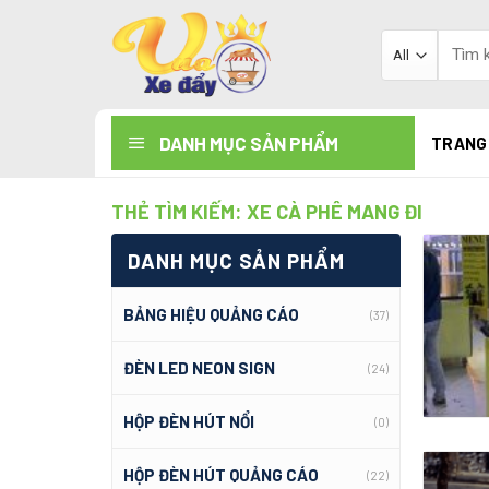
Skip
to
Tìm
kiếm:
content
DANH MỤC SẢN PHẨM
TRANG
THẺ TÌM KIẾM:
XE CÀ PHÊ MANG ĐI
DANH MỤC SẢN PHẨM
BẢNG HIỆU QUẢNG CÁO
(37)
ĐÈN LED NEON SIGN
(24)
HỘP ĐÈN HÚT NỔI
(0)
HỘP ĐÈN HÚT QUẢNG CÁO
(22)