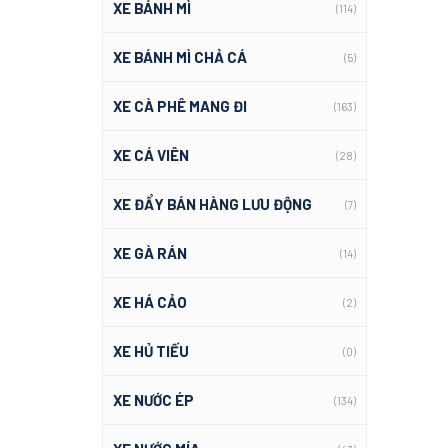
XE BÁNH MÌ
(114)
XE BÁNH MÌ CHẢ CÁ
(5)
XE CÀ PHÊ MANG ĐI
(163)
XE CÁ VIÊN
(28)
XE ĐẨY BÁN HÀNG LƯU ĐỘNG
(7)
XE GÀ RÁN
(14)
XE HÁ CẢO
(2)
XE HỦ TIẾU
(0)
XE NƯỚC ÉP
(134)