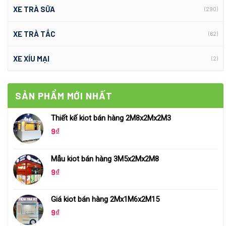
XE TRÀ SỮA
(290)
XE TRÀ TẮC
(62)
XE XÍU MẠI
(2)
SẢN PHẨM MỚI NHẤT
Thiết kế kiot bán hàng 2M8x2Mx2M3
9
₫
Mẫu kiot bán hàng 3M5x2Mx2M8
9
₫
Giá kiot bán hàng 2Mx1M6x2M15
9
₫