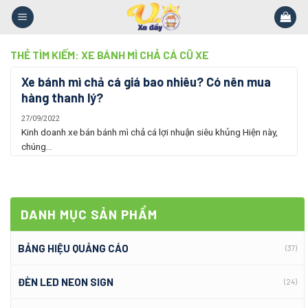
Skip
to
content
THẺ TÌM KIẾM:
XE BÁNH MÌ CHẢ CÁ CŨ XE
Xe bánh mì chả cá giá bao nhiêu? Có nên mua
hàng thanh lý?
27/09/2022
Kinh doanh xe bán bánh mì chả cá lợi nhuận siêu khủng Hiện này,
chúng...
DANH MỤC SẢN PHẨM
BẢNG HIỆU QUẢNG CÁO
(37)
ĐÈN LED NEON SIGN
(24)