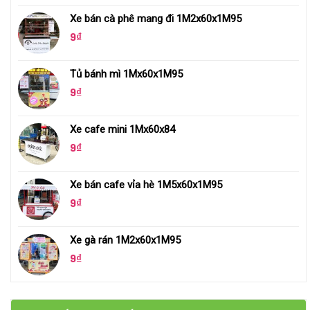
Xe bán cà phê mang đi 1M2x60x1M95
9
₫
Tủ bánh mì 1Mx60x1M95
9
₫
Xe cafe mini 1Mx60x84
9
₫
Xe bán cafe vỉa hè 1M5x60x1M95
9
₫
Xe gà rán 1M2x60x1M95
9
₫