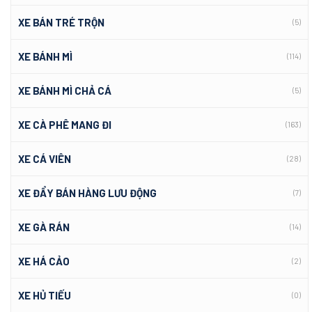
XE BÁN TRÉ TRỘN
(5)
XE BÁNH MÌ
(114)
XE BÁNH MÌ CHẢ CÁ
(5)
XE CÀ PHÊ MANG ĐI
(163)
XE CÁ VIÊN
(28)
XE ĐẨY BÁN HÀNG LƯU ĐỘNG
(7)
XE GÀ RÁN
(14)
XE HÁ CẢO
(2)
XE HỦ TIẾU
(0)