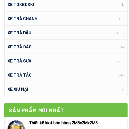
XE TOKBOKKI
(6)
XE TRÀ CHANH
(12)
XE TRÀ DÂU
(102)
XE TRÀ ĐÀO
(96)
XE TRÀ SỮA
(290)
XE TRÀ TẮC
(62)
XE XÍU MẠI
(2)
SẢN PHẨM MỚI NHẤT
Thiết kế kiot bán hàng 2M8x2Mx2M3