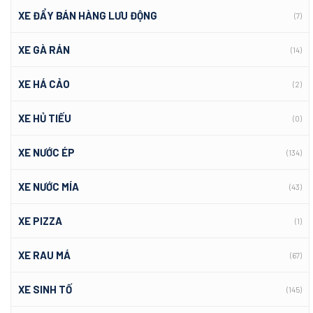
XE ĐẨY BÁN HÀNG LƯU ĐỘNG
(7)
XE GÀ RÁN
(14)
XE HÁ CẢO
(2)
XE HỦ TIẾU
(0)
XE NƯỚC ÉP
(134)
XE NƯỚC MÍA
(43)
XE PIZZA
(1)
XE RAU MÁ
(67)
XE SINH TỐ
(145)