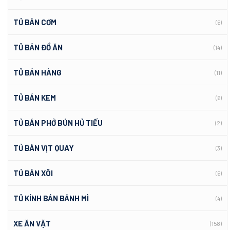
TỦ BÁN CƠM
(6)
TỦ BÁN ĐỒ ĂN
(14)
TỦ BÁN HÀNG
(11)
TỦ BÁN KEM
(6)
TỦ BÁN PHỞ BÚN HỦ TIẾU
(2)
TỦ BÁN VỊT QUAY
(3)
TỦ BÁN XÔI
(6)
TỦ KÍNH BÁN BÁNH MÌ
(4)
XE ĂN VẶT
(158)