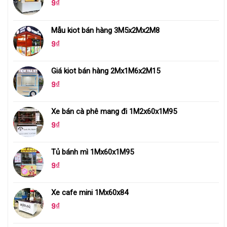
9
₫
Mẫu kiot bán hàng 3M5x2Mx2M8
9
₫
Giá kiot bán hàng 2Mx1M6x2M15
9
₫
Xe bán cà phê mang đi 1M2x60x1M95
9
₫
Tủ bánh mì 1Mx60x1M95
9
₫
Xe cafe mini 1Mx60x84
9
₫