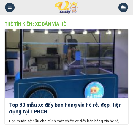
Skip
to
content
THẺ TÌM KIẾM:
XE BÁN VỈA HÈ
Top 30 mẫu xe đẩy bán hàng vỉa hè rẻ, đẹp, tiện
dụng tại TPHCM
Bạn muốn sở hữu cho mình một chiếc xe đẩy bán hàng vỉa hè rẻ,...