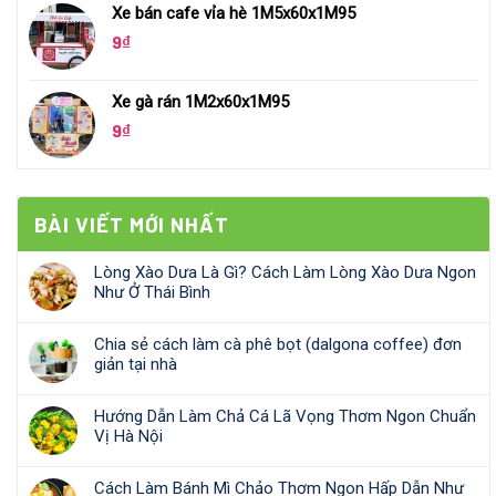
Xe bán cafe vỉa hè 1M5x60x1M95
9
₫
Xe gà rán 1M2x60x1M95
9
₫
BÀI VIẾT MỚI NHẤT
Lòng Xào Dưa Là Gì? Cách Làm Lòng Xào Dưa Ngon
Như Ở Thái Bình
Chia sẻ cách làm cà phê bọt (dalgona coffee) đơn
giản tại nhà
Hướng Dẫn Làm Chả Cá Lã Vọng Thơm Ngon Chuẩn
Vị Hà Nội
Cách Làm Bánh Mì Chảo Thơm Ngon Hấp Dẫn Như