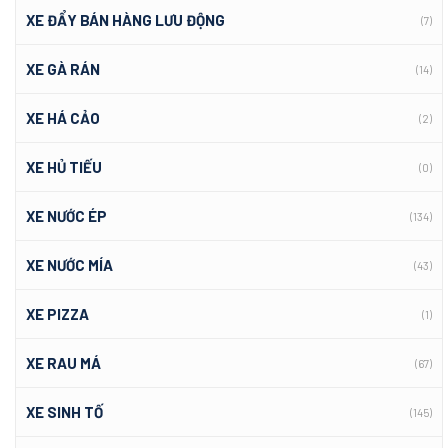
XE ĐẨY BÁN HÀNG LƯU ĐỘNG
(7)
XE GÀ RÁN
(14)
XE HÁ CẢO
(2)
XE HỦ TIẾU
(0)
XE NƯỚC ÉP
(134)
XE NƯỚC MÍA
(43)
XE PIZZA
(1)
XE RAU MÁ
(67)
XE SINH TỐ
(145)