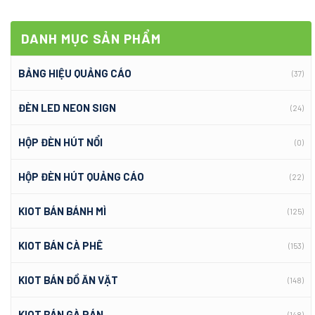
DANH MỤC SẢN PHẨM
BẢNG HIỆU QUẢNG CÁO
(37)
ĐÈN LED NEON SIGN
(24)
HỘP ĐÈN HÚT NỔI
(0)
HỘP ĐÈN HÚT QUẢNG CÁO
(22)
KIOT BÁN BÁNH MÌ
(125)
KIOT BÁN CÀ PHÊ
(153)
KIOT BÁN ĐỒ ĂN VẶT
(148)
KIOT BÁN GÀ RÁN
(148)