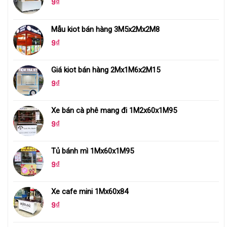
9
₫
Mẫu kiot bán hàng 3M5x2Mx2M8
9
₫
Giá kiot bán hàng 2Mx1M6x2M15
9
₫
Xe bán cà phê mang đi 1M2x60x1M95
9
₫
Tủ bánh mì 1Mx60x1M95
9
₫
Xe cafe mini 1Mx60x84
9
₫