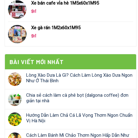
Xe bán cafe vỉa hè 1M5x60x1M95
9
₫
Xe gà rán 1M2x60x1M95
9
₫
BÀI VIẾT MỚI NHẤT
Lòng Xào Dưa Là Gì? Cách Làm Lòng Xào Dưa Ngon
Như Ở Thái Bình
Chia sẻ cách làm cà phê bọt (dalgona coffee) đơn
giản tại nhà
Hướng Dẫn Làm Chả Cá Lã Vọng Thơm Ngon Chuẩn
Vị Hà Nội
Cách Làm Bánh Mì Chảo Thơm Ngon Hấp Dẫn Như