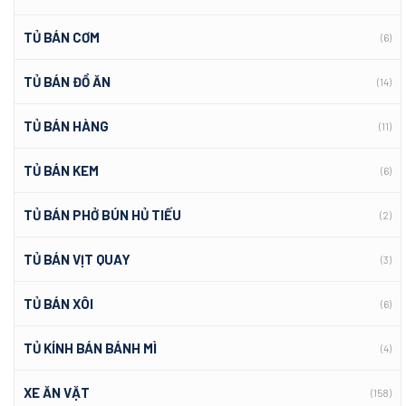
TỦ BÁN CƠM
(6)
TỦ BÁN ĐỒ ĂN
(14)
TỦ BÁN HÀNG
(11)
TỦ BÁN KEM
(6)
TỦ BÁN PHỞ BÚN HỦ TIẾU
(2)
TỦ BÁN VỊT QUAY
(3)
TỦ BÁN XÔI
(6)
TỦ KÍNH BÁN BÁNH MÌ
(4)
XE ĂN VẶT
(158)