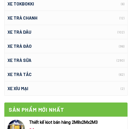
XE TOKBOKKI
(6)
XE TRÀ CHANH
(12)
XE TRÀ DÂU
(102)
XE TRÀ ĐÀO
(96)
XE TRÀ SỮA
(290)
XE TRÀ TẮC
(62)
XE XÍU MẠI
(2)
SẢN PHẨM MỚI NHẤT
Thiết kế kiot bán hàng 2M8x2Mx2M3