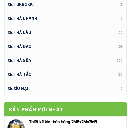
XE TOKBOKKI
(6)
XE TRÀ CHANH
(12)
XE TRÀ DÂU
(102)
XE TRÀ ĐÀO
(96)
XE TRÀ SỮA
(290)
XE TRÀ TẮC
(62)
XE XÍU MẠI
(2)
SẢN PHẨM MỚI NHẤT
Thiết kế kiot bán hàng 2M8x2Mx2M3