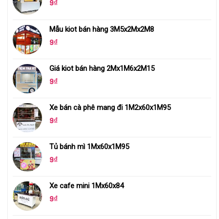
9
₫
Mẫu kiot bán hàng 3M5x2Mx2M8
9
₫
Giá kiot bán hàng 2Mx1M6x2M15
9
₫
Xe bán cà phê mang đi 1M2x60x1M95
9
₫
Tủ bánh mì 1Mx60x1M95
9
₫
Xe cafe mini 1Mx60x84
9
₫