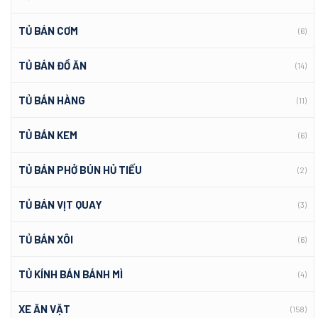
TỦ BÁN CƠM
(6)
TỦ BÁN ĐỒ ĂN
(14)
TỦ BÁN HÀNG
(11)
TỦ BÁN KEM
(6)
TỦ BÁN PHỞ BÚN HỦ TIẾU
(2)
TỦ BÁN VỊT QUAY
(3)
TỦ BÁN XÔI
(6)
TỦ KÍNH BÁN BÁNH MÌ
(4)
XE ĂN VẶT
(158)