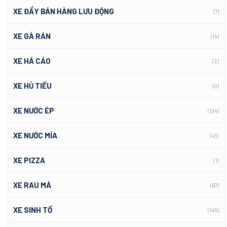
XE ĐẨY BÁN HÀNG LƯU ĐỘNG
(7)
XE GÀ RÁN
(14)
XE HÁ CẢO
(2)
XE HỦ TIẾU
(0)
XE NƯỚC ÉP
(134)
XE NƯỚC MÍA
(43)
XE PIZZA
(1)
XE RAU MÁ
(67)
XE SINH TỐ
(145)