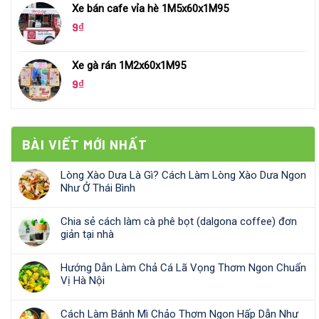
Xe bán cafe vỉa hè 1M5x60x1M95
9
₫
Xe gà rán 1M2x60x1M95
9
₫
BÀI VIẾT MỚI NHẤT
Lòng Xào Dưa Là Gì? Cách Làm Lòng Xào Dưa Ngon
Như Ở Thái Bình
Chia sẻ cách làm cà phê bọt (dalgona coffee) đơn
giản tại nhà
Hướng Dẫn Làm Chả Cá Lã Vọng Thơm Ngon Chuẩn
Vị Hà Nội
Cách Làm Bánh Mì Chảo Thơm Ngon Hấp Dẫn Như