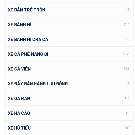
XE BÁN TRÉ TRỘN
(5)
XE BÁNH MÌ
(114)
XE BÁNH MÌ CHẢ CÁ
(5)
XE CÀ PHÊ MANG ĐI
(163)
XE CÁ VIÊN
(28)
XE ĐẨY BÁN HÀNG LƯU ĐỘNG
(7)
XE GÀ RÁN
(14)
XE HÁ CẢO
(2)
XE HỦ TIẾU
(0)