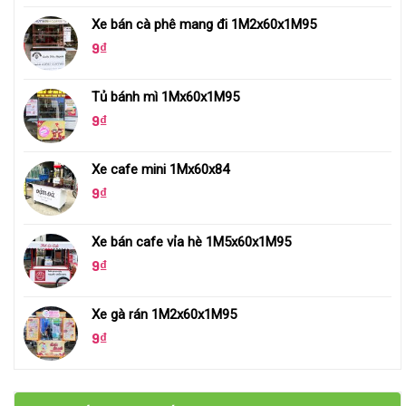
Xe bán cà phê mang đi 1M2x60x1M95
9
₫
Tủ bánh mì 1Mx60x1M95
9
₫
Xe cafe mini 1Mx60x84
9
₫
Xe bán cafe vỉa hè 1M5x60x1M95
9
₫
Xe gà rán 1M2x60x1M95
9
₫