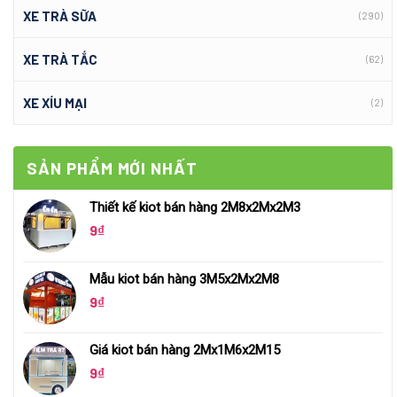
XE TRÀ SỮA
(290)
XE TRÀ TẮC
(62)
XE XÍU MẠI
(2)
SẢN PHẨM MỚI NHẤT
Thiết kế kiot bán hàng 2M8x2Mx2M3
9
₫
Mẫu kiot bán hàng 3M5x2Mx2M8
9
₫
Giá kiot bán hàng 2Mx1M6x2M15
9
₫