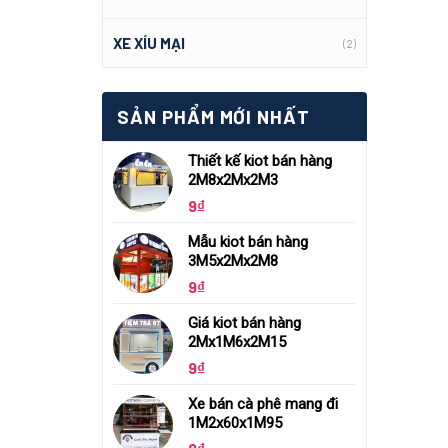
XE XÍU MẠI
(2)
SẢN PHẨM MỚI NHẤT
Thiết kế kiot bán hàng
2M8x2Mx2M3
9
₫
Mẫu kiot bán hàng
3M5x2Mx2M8
9
₫
Giá kiot bán hàng
2Mx1M6x2M15
9
₫
Xe bán cà phê mang đi
1M2x60x1M95