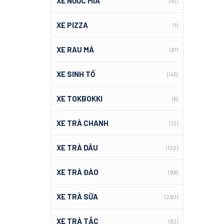
XE NƯỚC MÍA
(43)
XE PIZZA
(1)
XE RAU MÁ
(67)
XE SINH TỐ
(145)
XE TOKBOKKI
(6)
XE TRÀ CHANH
(12)
XE TRÀ DÂU
(102)
XE TRÀ ĐÀO
(96)
XE TRÀ SỮA
(290)
XE TRÀ TẮC
(62)