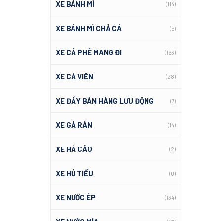
XE BÁNH MÌ
(114)
XE BÁNH MÌ CHẢ CÁ
(5)
XE CÀ PHÊ MANG ĐI
(163)
XE CÁ VIÊN
(28)
XE ĐẨY BÁN HÀNG LƯU ĐỘNG
(7)
XE GÀ RÁN
(14)
XE HÁ CẢO
(2)
XE HỦ TIẾU
(0)
XE NƯỚC ÉP
(134)