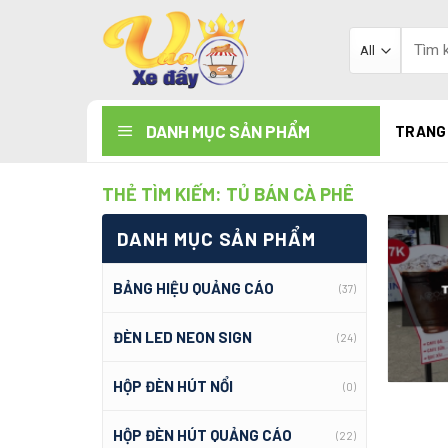
Skip
to
Tìm
kiếm:
content
DANH MỤC SẢN PHẨM
TRANG
THẺ TÌM KIẾM:
TỦ BÁN CÀ PHÊ
DANH MỤC SẢN PHẨM
BẢNG HIỆU QUẢNG CÁO
(37)
ĐÈN LED NEON SIGN
(24)
HỘP ĐÈN HÚT NỔI
(0)
HỘP ĐÈN HÚT QUẢNG CÁO
(22)