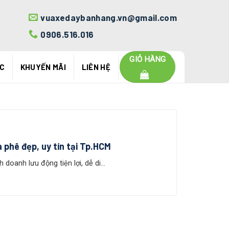
vuaxedaybanhang.vn@gmail.com
0906.516.016
GIỎ HÀNG
ỨC
KHUYẾN MÃI
LIÊN HỆ
à phê đẹp, uy tín tại Tp.HCM
nh doanh lưu động tiện lợi, dễ di...