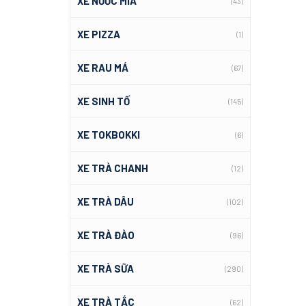
XE NƯỚC MÍA
(43)
XE PIZZA
(1)
XE RAU MÁ
(67)
XE SINH TỐ
(145)
XE TOKBOKKI
(6)
XE TRÀ CHANH
(12)
XE TRÀ DÂU
(102)
XE TRÀ ĐÀO
(96)
XE TRÀ SỮA
(290)
XE TRÀ TẮC
(62)