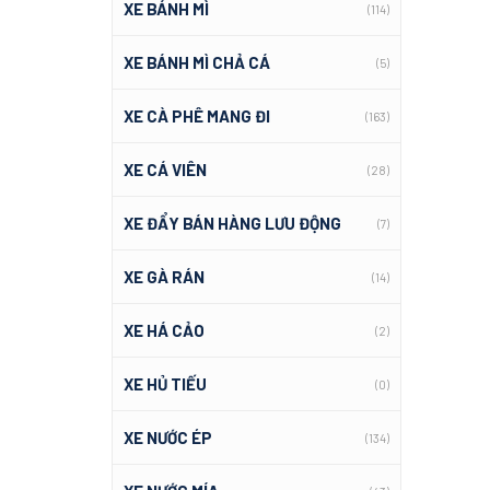
XE BÁNH MÌ
(114)
XE BÁNH MÌ CHẢ CÁ
(5)
XE CÀ PHÊ MANG ĐI
(163)
XE CÁ VIÊN
(28)
XE ĐẨY BÁN HÀNG LƯU ĐỘNG
(7)
XE GÀ RÁN
(14)
XE HÁ CẢO
(2)
XE HỦ TIẾU
(0)
XE NƯỚC ÉP
(134)