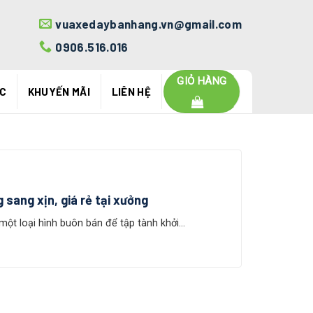
vuaxedaybanhang.vn@gmail.com
0906.516.016
GIỎ HÀNG
ỨC
KHUYẾN MÃI
LIÊN HỆ
 sang xịn, giá rẻ tại xưởng
ột loại hình buôn bán để tập tành khởi...