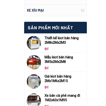
XE XÍU MẠI
(2)
SẢN PHẨM MỚI NHẤT
Thiết kế kiot bán hàng
2M8x2Mx2M3
9
₫
Mẫu kiot bán hàng
3M5x2Mx2M8
9
₫
Giá kiot bán hàng
2Mx1M6x2M15
9
₫
Xe bán cà phê mang đi
1M2x60x1M95