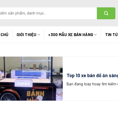
 CHỦ
GIỚI THIỆU
+300 MẪU XE BÁN HÀNG
TIN T
Top 10 xe bán đồ ăn sáng
Bạn đang loay hoay tìm kiếm m