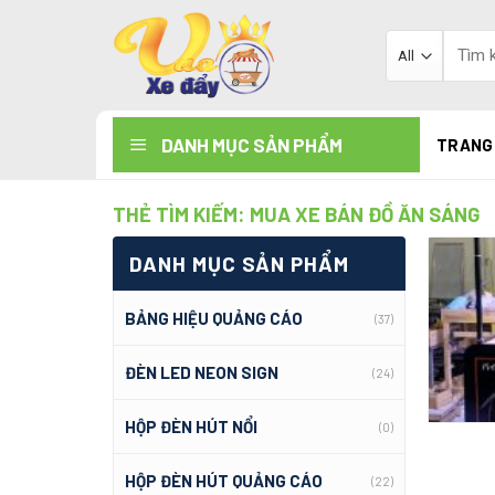
Skip
to
Tìm
kiếm:
content
DANH MỤC SẢN PHẨM
TRANG
THẺ TÌM KIẾM:
MUA XE BÁN ĐỒ ĂN SÁNG
DANH MỤC SẢN PHẨM
BẢNG HIỆU QUẢNG CÁO
(37)
ĐÈN LED NEON SIGN
(24)
HỘP ĐÈN HÚT NỔI
(0)
HỘP ĐÈN HÚT QUẢNG CÁO
(22)