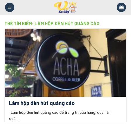
Skip
to
content
THẺ TÌM KIẾM:
LÀM HỘP ĐÈN HÚT QUẢNG CÁO
Làm hộp đèn hút quảng cáo
Làm hộp đèn hút quảng cáo để trang trí cửa hàng, quán ăn,
quán...