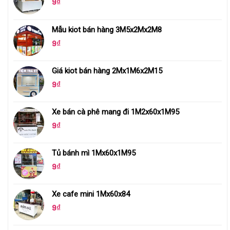
9
₫
Mẫu kiot bán hàng 3M5x2Mx2M8
9
₫
Giá kiot bán hàng 2Mx1M6x2M15
9
₫
Xe bán cà phê mang đi 1M2x60x1M95
9
₫
Tủ bánh mì 1Mx60x1M95
9
₫
Xe cafe mini 1Mx60x84
9
₫