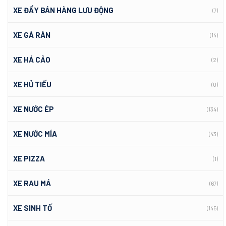
XE ĐẨY BÁN HÀNG LƯU ĐỘNG
(7)
XE GÀ RÁN
(14)
XE HÁ CẢO
(2)
XE HỦ TIẾU
(0)
XE NƯỚC ÉP
(134)
XE NƯỚC MÍA
(43)
XE PIZZA
(1)
XE RAU MÁ
(67)
XE SINH TỐ
(145)