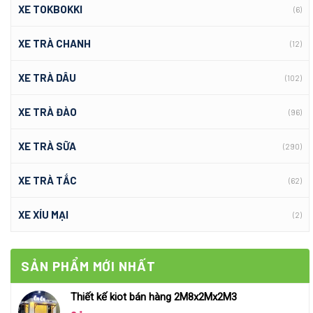
XE TOKBOKKI
(6)
XE TRÀ CHANH
(12)
XE TRÀ DÂU
(102)
XE TRÀ ĐÀO
(96)
XE TRÀ SỮA
(290)
XE TRÀ TẮC
(62)
XE XÍU MẠI
(2)
SẢN PHẨM MỚI NHẤT
Thiết kế kiot bán hàng 2M8x2Mx2M3