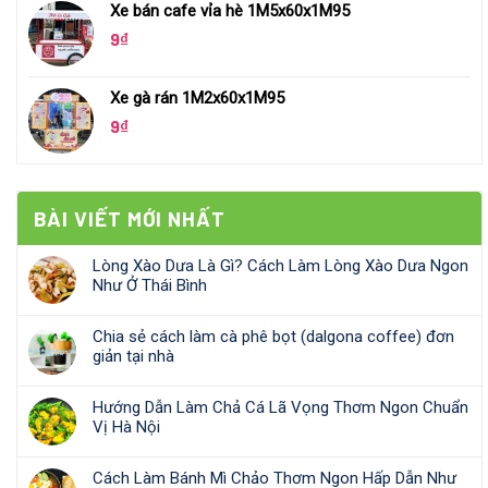
Xe bán cafe vỉa hè 1M5x60x1M95
9
₫
Xe gà rán 1M2x60x1M95
9
₫
BÀI VIẾT MỚI NHẤT
Lòng Xào Dưa Là Gì? Cách Làm Lòng Xào Dưa Ngon
Như Ở Thái Bình
Chia sẻ cách làm cà phê bọt (dalgona coffee) đơn
giản tại nhà
Hướng Dẫn Làm Chả Cá Lã Vọng Thơm Ngon Chuẩn
Vị Hà Nội
Cách Làm Bánh Mì Chảo Thơm Ngon Hấp Dẫn Như