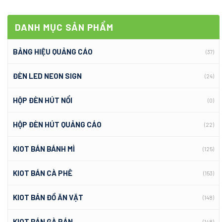
DANH MỤC SẢN PHẨM
BẢNG HIỆU QUẢNG CÁO
(37)
ĐÈN LED NEON SIGN
(24)
HỘP ĐÈN HÚT NỔI
(0)
HỘP ĐÈN HÚT QUẢNG CÁO
(22)
KIOT BÁN BÁNH MÌ
(125)
KIOT BÁN CÀ PHÊ
(153)
KIOT BÁN ĐỒ ĂN VẶT
(148)
KIOT BÁN GÀ RÁN
(148)