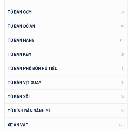
TỦ BÁN CƠM
(6)
TỦ BÁN ĐỒ ĂN
(14)
TỦ BÁN HÀNG
(11)
TỦ BÁN KEM
(6)
TỦ BÁN PHỞ BÚN HỦ TIẾU
(2)
TỦ BÁN VỊT QUAY
(3)
TỦ BÁN XÔI
(6)
TỦ KÍNH BÁN BÁNH MÌ
(4)
XE ĂN VẶT
(158)