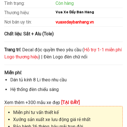
Tình trạng:
Còn hàng
Vua Xe Đẩy Bán Hàng
Thương hiệu:
Nơi bán uy tín:
vuaxedaybanhang.vn
Chất liệu:
Sắt + Alu (Tole)
Trang trí:
Decal độc quyền theo yêu cầu (
Hỗ trợ 1-1 miễn phí
Logo thương hiệu
) | Đèn Logo đèn chữ nổi
Miễn phí:
Dán tủ kính 8 Li theo nhu cầu
Hệ thống đèn chiếu sáng
Xem thêm +300 mẫu xe đẹp
[TẠI ĐÂY]
Miễn phí tư vấn thiết kế
Xưởng sản xuất xe lưu động giá rẻ nhất
Bảo hành 36 tháng, hậu mãi trọn đời