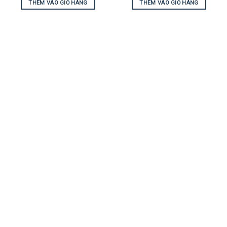
THÊM VÀO GIỎ HÀNG
THÊM VÀO GIỎ HÀNG