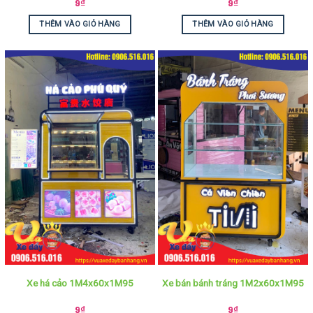
9
₫
9
₫
THÊM VÀO GIỎ HÀNG
THÊM VÀO GIỎ HÀNG
Xe há cảo 1M4x60x1M95
Xe bán bánh tráng 1M2x60x1M95
9
₫
9
₫