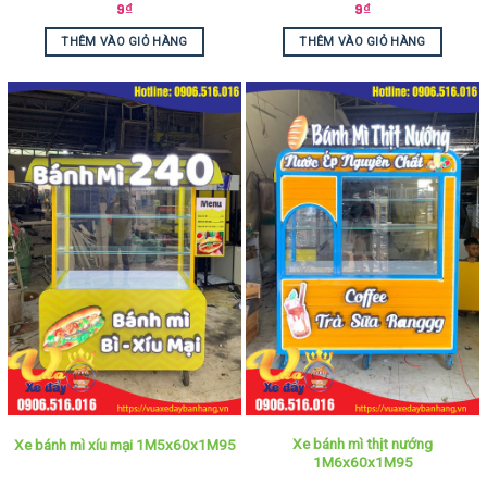
9
₫
9
₫
THÊM VÀO GIỎ HÀNG
THÊM VÀO GIỎ HÀNG
Xe bánh mì thịt nướng
Xe bánh mì xíu mại 1M5x60x1M95
1M6x60x1M95