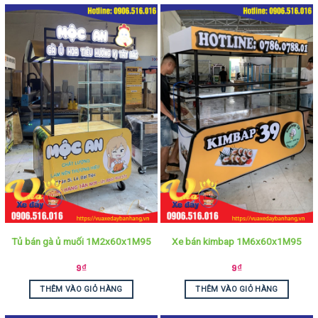
Tủ bán gà ủ muối 1M2x60x1M95
Xe bán kimbap 1M6x60x1M95
9
₫
9
₫
THÊM VÀO GIỎ HÀNG
THÊM VÀO GIỎ HÀNG