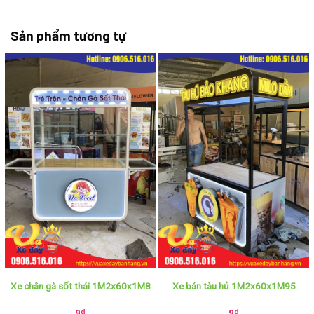
Sản phẩm tương tự
Xe chân gà sốt thái 1M2x60x1M8
Xe bán tàu hủ 1M2x60x1M95
9
₫
9
₫