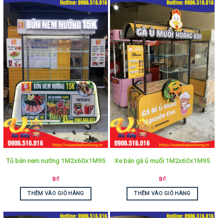
Tủ bán nem nướng 1M2x60x1M95
Xe bán gà ủ muối 1M2x60x1M95
9
₫
9
₫
THÊM VÀO GIỎ HÀNG
THÊM VÀO GIỎ HÀNG