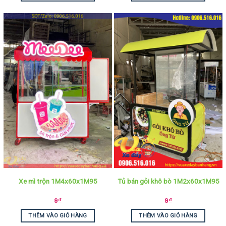
Xe mì trộn 1M4x60x1M95
Tủ bán gỏi khô bò 1M2x60x1M95
9
₫
9
₫
THÊM VÀO GIỎ HÀNG
THÊM VÀO GIỎ HÀNG