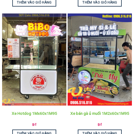
THÊM VÀO GIỎ HÀNG
THÊM VÀO GIỎ HÀNG
Xe Hotdog 1Mx60x1M95
Xe bán gà ủ muối 1M2x60x1M95
9
₫
9
₫
THÊM VÀO GIỎ HÀNG
THÊM VÀO GIỎ HÀNG