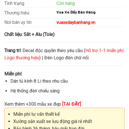
Tình trạng:
Còn hàng
Vua Xe Đẩy Bán Hàng
Thương hiệu:
Nơi bán uy tín:
vuaxedaybanhang.vn
Chất liệu:
Sắt + Alu (Tole)
Trang trí:
Decal độc quyền theo yêu cầu (
Hỗ trợ 1-1 miễn phí
Logo thương hiệu
) | Đèn Logo đèn chữ nổi
Miễn phí:
Dán tủ kính 8 Li theo nhu cầu
Hệ thống đèn chiếu sáng
Xem thêm +300 mẫu xe đẹp
[TẠI ĐÂY]
Miễn phí tư vấn thiết kế
Xưởng sản xuất xe lưu động giá rẻ nhất
Bảo hành 36 tháng, hậu mãi trọn đời