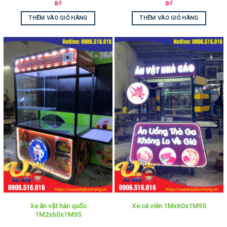
9
₫
9
₫
THÊM VÀO GIỎ HÀNG
THÊM VÀO GIỎ HÀNG
Xe ăn vặt hàn quốc
Xe cá viên 1Mx60x1M95
1M2x60x1M95