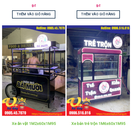
9
₫
9
₫
THÊM VÀO GIỎ HÀNG
THÊM VÀO GIỎ HÀNG
Xe ăn vặt 1M2x60x1M95
Xe bán tré trộn 1M6x60x1M95