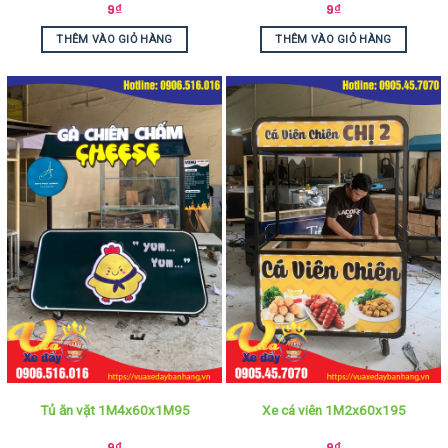
9
₫
9
₫
THÊM VÀO GIỎ HÀNG
THÊM VÀO GIỎ HÀNG
Tủ ăn vặt 1M4x60x1M95
Xe cá viên 1M2x60x195
9
₫
9
₫