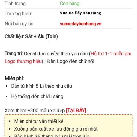
Tình trạng:
Còn hàng
Vua Xe Đẩy Bán Hàng
Thương hiệu:
Nơi bán uy tín:
vuaxedaybanhang.vn
Chất liệu:
Sắt + Alu (Tole)
Trang trí:
Decal độc quyền theo yêu cầu (
Hỗ trợ 1-1 miễn phí
Logo thương hiệu
) | Đèn Logo đèn chữ nổi
Miễn phí:
Dán tủ kính 8 Li theo nhu cầu
Hệ thống đèn chiếu sáng
Xem thêm +300 mẫu xe đẹp
[TẠI ĐÂY]
Miễn phí tư vấn thiết kế
Xưởng sản xuất xe lưu động giá rẻ nhất
Bảo hành 36 tháng, hậu mãi trọn đời