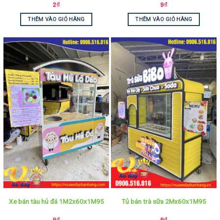
2
₫
9
₫
THÊM VÀO GIỎ HÀNG
THÊM VÀO GIỎ HÀNG
Xe bán tàu hủ đá 1M2x60x1M95
Tủ bán trà sữa 2Mx60x1M95
9
₫
9
₫