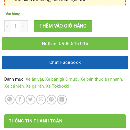
Còn hàng
Tủ bán gà ủ muối 1M2x60x1M95 số lượng
THÊM VÀO GIỎ HÀNG
Hotline: 0906.516.016
Chat Facebook
Danh mục:
Xe ăn vặt
,
Xe bán gà ủ muối
,
Xe bán thức ăn nhanh
,
Xe cá viên
,
Xe gà rán
,
Xe Tokbokki
THÔNG TIN THANH TOÁN