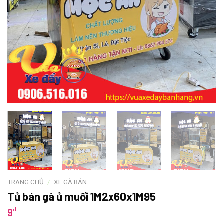
TRANG CHỦ
/
XE GÀ RÁN
Tủ bán gà ủ muối 1M2x60x1M95
₫
9