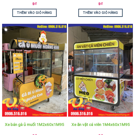
9
₫
9
₫
THÊM VÀO GIỎ HÀNG
THÊM VÀO GIỎ HÀNG
Xe bán gà ủ muối 1M2x60x1M95
Xe ăn vặt cá viên 1M4x60x1M95