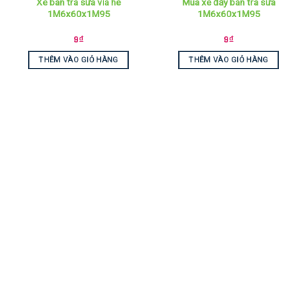
Xe bán trà sữa vỉa hè
Mua xe đẩy bán trà sữa
1M6x60x1M95
1M6x60x1M95
9
₫
9
₫
THÊM VÀO GIỎ HÀNG
THÊM VÀO GIỎ HÀNG