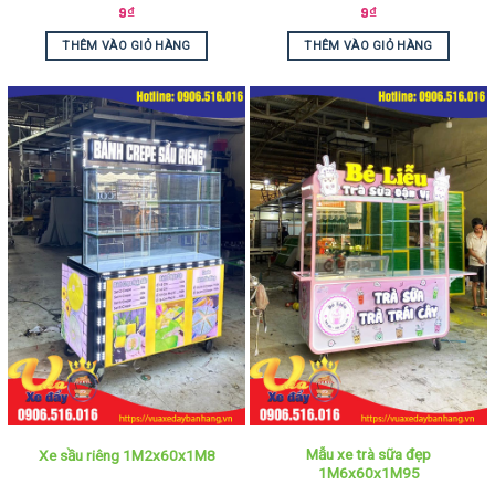
9
₫
9
₫
THÊM VÀO GIỎ HÀNG
THÊM VÀO GIỎ HÀNG
Mẫu xe trà sữa đẹp
Xe sầu riêng 1M2x60x1M8
1M6x60x1M95