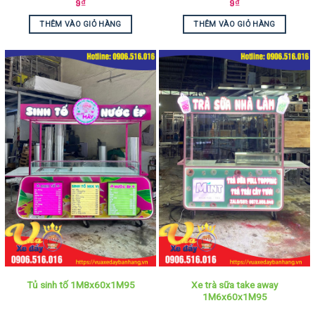
9
₫
9
₫
THÊM VÀO GIỎ HÀNG
THÊM VÀO GIỎ HÀNG
Xe trà sữa take away
Tủ sinh tố 1M8x60x1M95
1M6x60x1M95