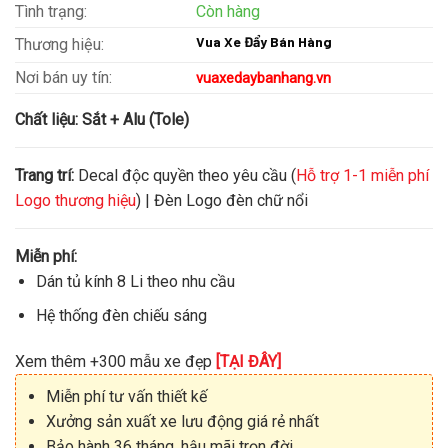
Tình trạng:
Còn hàng
Vua Xe Đẩy Bán Hàng
Thương hiệu:
Nơi bán uy tín:
vuaxedaybanhang.vn
Chất liệu:
Sắt + Alu (Tole)
Trang trí:
Decal độc quyền theo yêu cầu (
Hỗ trợ 1-1 miễn phí
Logo thương hiệu
) | Đèn Logo đèn chữ nổi
Miễn phí:
Dán tủ kính 8 Li theo nhu cầu
Hệ thống đèn chiếu sáng
Xem thêm +300 mẫu xe đẹp
[TẠI ĐÂY]
Miễn phí tư vấn thiết kế
Xưởng sản xuất xe lưu động giá rẻ nhất
Bảo hành 36 tháng, hậu mãi trọn đời