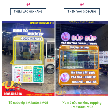
9
₫
9
₫
THÊM VÀO GIỎ HÀNG
THÊM VÀO GIỎ HÀNG
Xe trà sữa có khay topping
Tủ nước ép 1M2x60x1M95
1M6x60x1M95