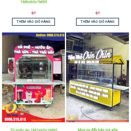
1M6x60x1M95
9
₫
9
₫
THÊM VÀO GIỎ HÀNG
THÊM VÀO GIỎ HÀNG
Mua xe đẩy bán trà sữa
Tủ nước ép 1M2x60x1M95