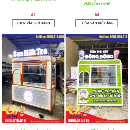
2M5x70x1M95
9
₫
9
₫
THÊM VÀO GIỎ HÀNG
THÊM VÀO GIỎ HÀNG