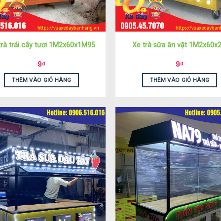
trà trái cây tươi 1M2x60x1M95
Xe trà sữa ăn vặt 1M2x60x
9
₫
9
₫
THÊM VÀO GIỎ HÀNG
THÊM VÀO GIỎ HÀNG