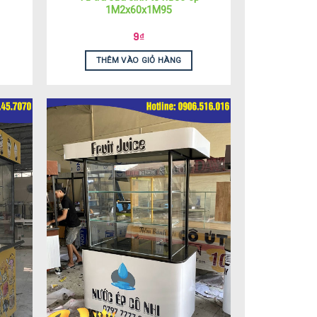
1M2x60x1M95
9
₫
THÊM VÀO GIỎ HÀNG