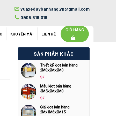
vuaxedaybanhang.vn@gmail.com
0906.516.016
GIỎ HÀNG
ỨC
KHUYẾN MÃI
LIÊN HỆ
SẢN PHẨM KHÁC
Thiết kế kiot bán hàng
2M8x2Mx2M3
9
₫
Mẫu kiot bán hàng
3M5x2Mx2M8
9
₫
Giá kiot bán hàng
2Mx1M6x2M15