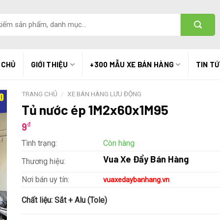
 CHỦ
GIỚI THIỆU
+300 MẪU XE BÁN HÀNG
TIN T
TRANG CHỦ
/
XE BÁN HÀNG LƯU ĐỘNG
Tủ nước ép 1M2x60x1M95
₫
9
Tình trạng:
Còn hàng
Vua Xe Đẩy Bán Hàng
Thương hiệu:
Nơi bán uy tín:
vuaxedaybanhang.vn
Chất liệu:
Sắt + Alu (Tole)