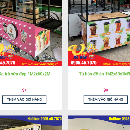
Xe trà sữa đẹp 1M2x60x2M
Tủ bán đồ ăn 1M2x60x1M
9
₫
9
₫
THÊM VÀO GIỎ HÀNG
THÊM VÀO GIỎ HÀNG