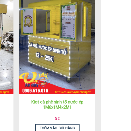
Kiot cà phê sinh tố nước ép
1M6x1M4x2M1
9
₫
THÊM VÀO GIỎ HÀNG