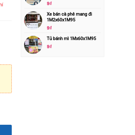
9
₫
hí
Xe bán cà phê mang đi
1M2x60x1M95
9
₫
Tủ bánh mì 1Mx60x1M95
9
₫