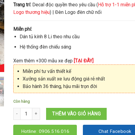
Trang trí:
Decal độc quyền theo yêu cầu (
Hỗ trợ 1-1 miễn p
Logo thương hiệu
) | Đèn Logo đèn chữ nổi
Miễn phí:
Dán tủ kính 8 Li theo nhu cầu
Hệ thống đèn chiếu sáng
Xem thêm +300 mẫu xe đẹp
[TẠI ĐÂY]
Miễn phí tư vấn thiết kế
Xưởng sản xuất xe lưu động giá rẻ nhất
Bảo hành 36 tháng, hậu mãi trọn đời
Còn hàng
Tủ nước ép 1M2x60x1M95 số lượng
THÊM VÀO GIỎ HÀNG
Hotline: 0906.516.016
Chat Facebook