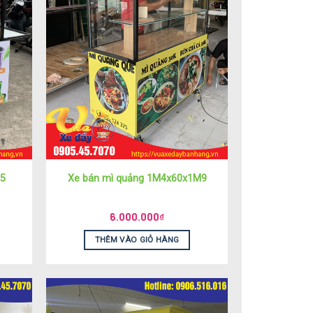
95
Xe bán mì quảng 1M4x60x1M9
6.000.000
₫
THÊM VÀO GIỎ HÀNG