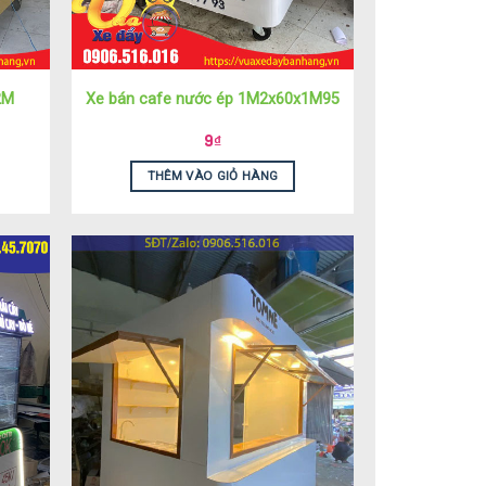
2M
Xe bán cafe nước ép 1M2x60x1M95
9
₫
THÊM VÀO GIỎ HÀNG