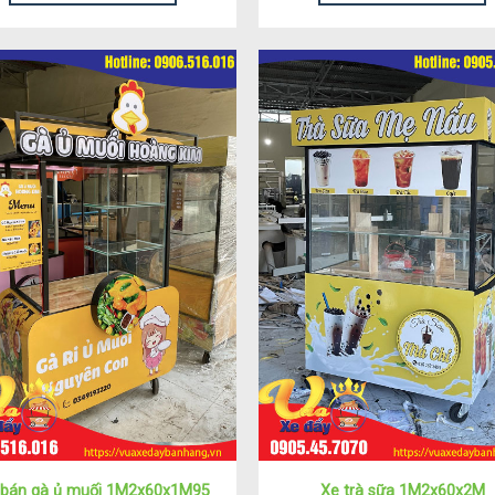
 bán gà ủ muối 1M2x60x1M95
Xe trà sữa 1M2x60x2M