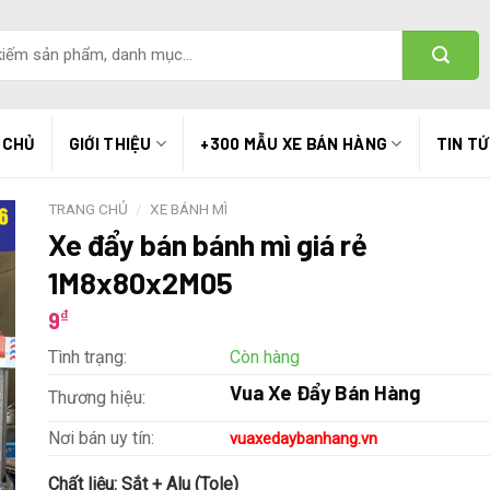
 CHỦ
GIỚI THIỆU
+300 MẪU XE BÁN HÀNG
TIN T
TRANG CHỦ
/
XE BÁNH MÌ
Xe đẩy bán bánh mì giá rẻ
1M8x80x2M05
₫
9
Tình trạng:
Còn hàng
Vua Xe Đẩy Bán Hàng
Thương hiệu:
Nơi bán uy tín:
vuaxedaybanhang.vn
Chất liệu:
Sắt + Alu (Tole)