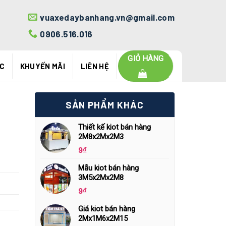
vuaxedaybanhang.vn@gmail.com
0906.516.016
GIỎ HÀNG
ỨC
KHUYẾN MÃI
LIÊN HỆ
SẢN PHẨM KHÁC
Thiết kế kiot bán hàng
2M8x2Mx2M3
9
₫
Mẫu kiot bán hàng
3M5x2Mx2M8
9
₫
Giá kiot bán hàng
2Mx1M6x2M15