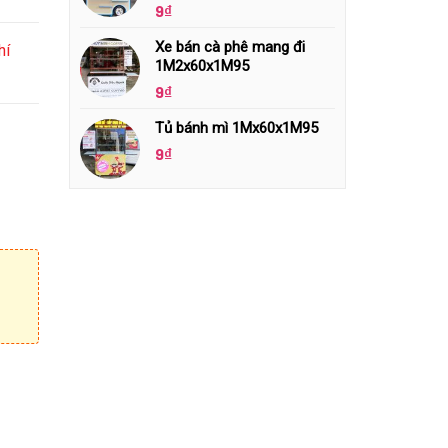
9
₫
Xe bán cà phê mang đi
hí
1M2x60x1M95
9
₫
Tủ bánh mì 1Mx60x1M95
9
₫