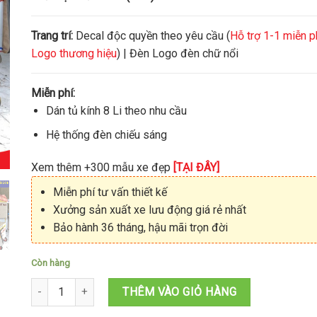
Trang trí:
Decal độc quyền theo yêu cầu (
Hỗ trợ 1-1 miễn p
Logo thương hiệu
) | Đèn Logo đèn chữ nổi
Miễn phí:
Dán tủ kính 8 Li theo nhu cầu
Hệ thống đèn chiếu sáng
Xem thêm +300 mẫu xe đẹp
[TẠI ĐÂY]
Miễn phí tư vấn thiết kế
Xưởng sản xuất xe lưu động giá rẻ nhất
Bảo hành 36 tháng, hậu mãi trọn đời
Còn hàng
Xe đẩy bán bánh mì giá rẻ 1M8x80x2M05 số lượng
THÊM VÀO GIỎ HÀNG