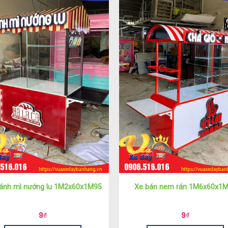
ánh mì nướng lu 1M2x60x1M95
Xe bán nem rán 1M6x60x1
9
₫
9
₫