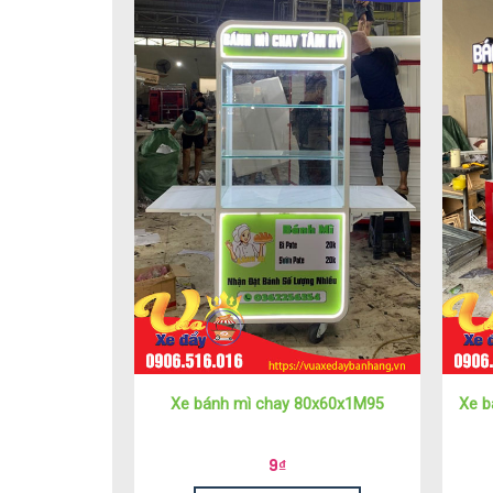
Xe bánh mì chay 80x60x1M95
Xe b
9
₫