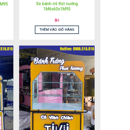
Xe bánh mì thịt nướng
1M95
1M6x60x1M95
9
₫
THÊM VÀO GIỎ HÀNG