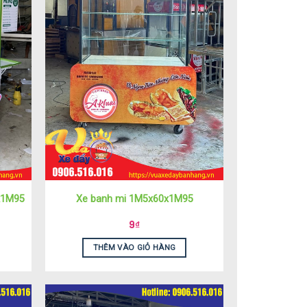
x1M95
Xe banh mi 1M5x60x1M95
9
₫
THÊM VÀO GIỎ HÀNG