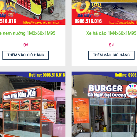
e nem nướng 1M2x60x1M95
Xe há cảo 1M4x60x1M95
9
₫
9
₫
THÊM VÀO GIỎ HÀNG
THÊM VÀO GIỎ HÀNG