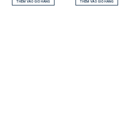
THÊM VÀO GIỎ HÀNG
THÊM VÀO GIỎ HÀNG