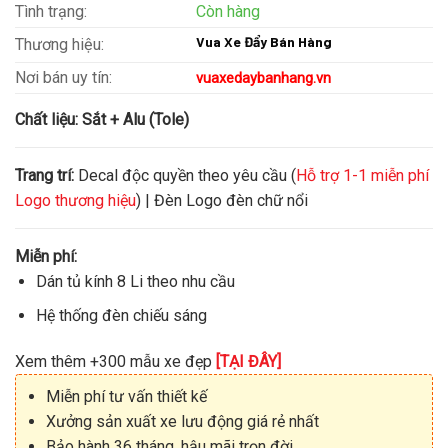
Tình trạng:
Còn hàng
Vua Xe Đẩy Bán Hàng
Thương hiệu:
Nơi bán uy tín:
vuaxedaybanhang.vn
Chất liệu:
Sắt + Alu (Tole)
Trang trí:
Decal độc quyền theo yêu cầu (
Hỗ trợ 1-1 miễn phí
Logo thương hiệu
) | Đèn Logo đèn chữ nổi
Miễn phí:
Dán tủ kính 8 Li theo nhu cầu
Hệ thống đèn chiếu sáng
Xem thêm +300 mẫu xe đẹp
[TẠI ĐÂY]
Miễn phí tư vấn thiết kế
Xưởng sản xuất xe lưu động giá rẻ nhất
Bảo hành 36 tháng, hậu mãi trọn đời