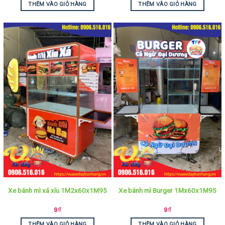
THÊM VÀO GIỎ HÀNG
THÊM VÀO GIỎ HÀNG
Xe bánh mì xá xíu 1M2x60x1M95
Xe bánh mì Burger 1Mx60x1M95
9
₫
9
₫
THÊM VÀO GIỎ HÀNG
THÊM VÀO GIỎ HÀNG