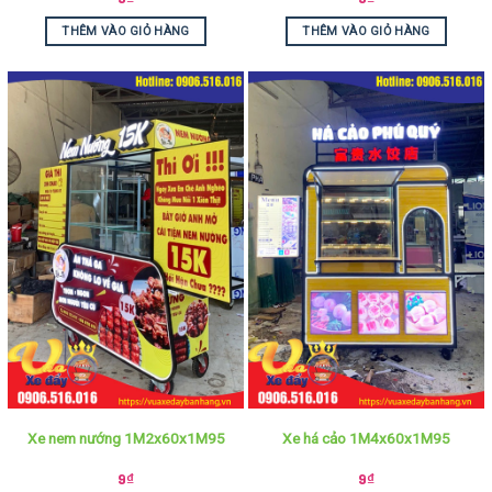
THÊM VÀO GIỎ HÀNG
THÊM VÀO GIỎ HÀNG
Xe nem nướng 1M2x60x1M95
Xe há cảo 1M4x60x1M95
9
₫
9
₫