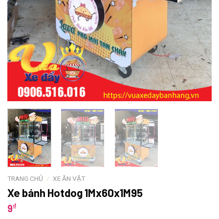
TRANG CHỦ
/
XE ĂN VẶT
Xe bánh Hotdog 1Mx60x1M95
₫
9