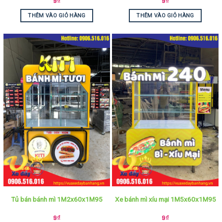
9
₫
9
₫
THÊM VÀO GIỎ HÀNG
THÊM VÀO GIỎ HÀNG
Tủ bán bánh mì 1M2x60x1M95
Xe bánh mì xíu mại 1M5x60x1M95
9
₫
9
₫