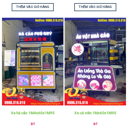
THÊM VÀO GIỎ HÀNG
THÊM VÀO GIỎ HÀNG
Xe há cảo 1M4x60x1M95
Xe cá viên 1Mx60x1M95
9
₫
9
₫