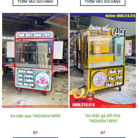
THÊM VÀO GIỎ HÀNG
THÊM VÀO GIỎ HÀNG
Xe chân gà sốt thái
Xe xiên que 1M2x60x1M95
1M2x60x1M95
9
₫
9
₫