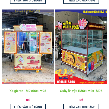
THÊM VÀO GIỎ HÀNG
THÊM VÀO GIỎ HÀNG
Xe gà rán 1M2x60x1M95
Quầy ăn vặt 1M6x1M2x1M95
9
₫
9
₫
THÊM VÀO GIỎ HÀNG
THÊM VÀO GIỎ HÀNG