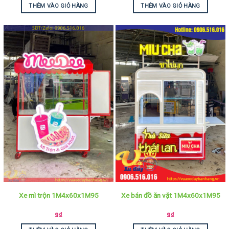
THÊM VÀO GIỎ HÀNG
THÊM VÀO GIỎ HÀNG
Xe mì trộn 1M4x60x1M95
Xe bán đồ ăn vặt 1M4x60x1M95
9
₫
9
₫