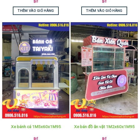
9
₫
9
₫
THÊM VÀO GIỎ HÀNG
THÊM VÀO GIỎ HÀNG
Xe bánh cá 1M5x60x1M95
Xe bán đồ ăn vặt 1M2x60x1M95
9
₫
9
₫