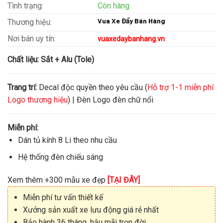
Tình trạng:
Còn hàng
Vua Xe Đẩy Bán Hàng
Thương hiệu:
Nơi bán uy tín:
vuaxedaybanhang.vn
Chất liệu:
Sắt + Alu (Tole)
Trang trí:
Decal độc quyền theo yêu cầu (
Hỗ trợ 1-1 miễn phí
Logo thương hiệu
) | Đèn Logo đèn chữ nổi
Miễn phí:
Dán tủ kính 8 Li theo nhu cầu
Hệ thống đèn chiếu sáng
Xem thêm +300 mẫu xe đẹp
[TẠI ĐÂY]
Miễn phí tư vấn thiết kế
Xưởng sản xuất xe lưu động giá rẻ nhất
Bảo hành 36 tháng, hậu mãi trọn đời