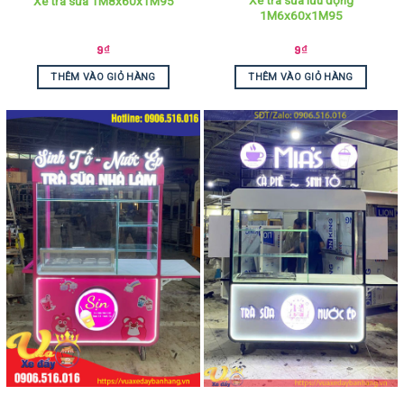
Xe trà sữa lưu động
Xe trà sữa 1M8x60x1M95
1M6x60x1M95
9
₫
9
₫
THÊM VÀO GIỎ HÀNG
THÊM VÀO GIỎ HÀNG