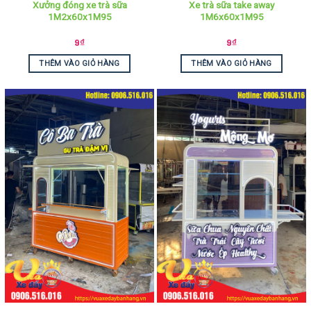
Xưởng đóng xe trà sữa
Xe trà sữa take away
1M2x60x1M95
1M6x60x1M95
9
₫
9
₫
THÊM VÀO GIỎ HÀNG
THÊM VÀO GIỎ HÀNG