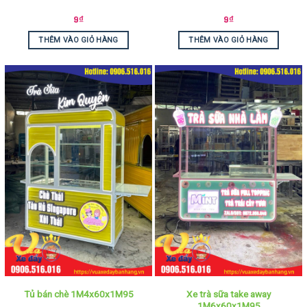
9
₫
9
₫
THÊM VÀO GIỎ HÀNG
THÊM VÀO GIỎ HÀNG
Xe trà sữa take away
Tủ bán chè 1M4x60x1M95
1M6x60x1M95