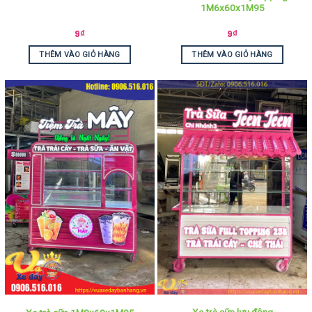
1M6x60x1M95
9
₫
9
₫
THÊM VÀO GIỎ HÀNG
THÊM VÀO GIỎ HÀNG