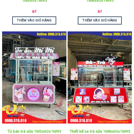
1Mx60x1M95
1M8x60x1M95
9
₫
9
₫
THÊM VÀO GIỎ HÀNG
THÊM VÀO GIỎ HÀNG
Tủ bán trà sữa 1M5x60x1M95
Thiết kế xe trà sữa 1M8x60x1M95