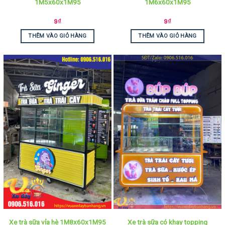
1M5x60x1M95
1M6x60x1M95
9
₫
9
₫
THÊM VÀO GIỎ HÀNG
THÊM VÀO GIỎ HÀNG
Xe trà sữa có khay topping
Xe trà sữa vỉa hè 1M8x60x1M95