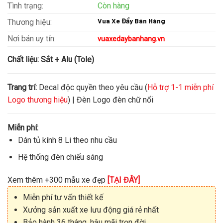
Tình trạng:
Còn hàng
Vua Xe Đẩy Bán Hàng
Thương hiệu:
Nơi bán uy tín:
vuaxedaybanhang.vn
Chất liệu:
Sắt + Alu (Tole)
Trang trí:
Decal độc quyền theo yêu cầu (
Hỗ trợ 1-1 miễn phí
Logo thương hiệu
) | Đèn Logo đèn chữ nổi
Miễn phí:
Dán tủ kính 8 Li theo nhu cầu
Hệ thống đèn chiếu sáng
Xem thêm +300 mẫu xe đẹp
[TẠI ĐÂY]
Miễn phí tư vấn thiết kế
Xưởng sản xuất xe lưu động giá rẻ nhất
Bảo hành 36 tháng, hậu mãi trọn đời