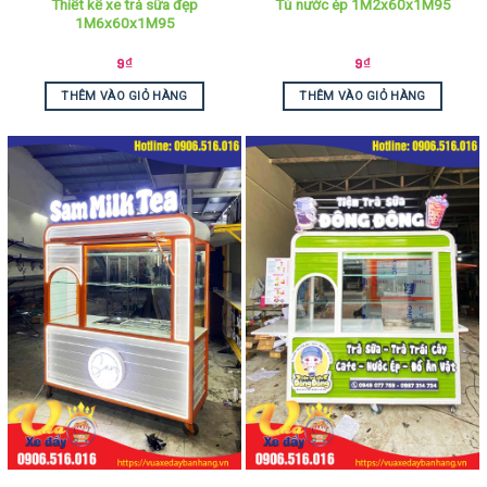
Thiết kế xe trà sữa đẹp
Tủ nước ép 1M2x60x1M95
1M6x60x1M95
9
₫
9
₫
THÊM VÀO GIỎ HÀNG
THÊM VÀO GIỎ HÀNG