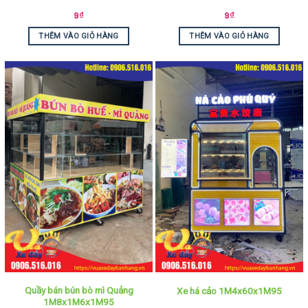
9
₫
9
₫
THÊM VÀO GIỎ HÀNG
THÊM VÀO GIỎ HÀNG
Quầy bán bún bò mì Quảng
Xe há cảo 1M4x60x1M95
1M8x1M6x1M95