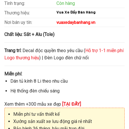
Tình trạng:
Còn hàng
Vua Xe Đẩy Bán Hàng
Thương hiệu:
Nơi bán uy tín:
vuaxedaybanhang.vn
Chất liệu:
Sắt + Alu (Tole)
Trang trí:
Decal độc quyền theo yêu cầu (
Hỗ trợ 1-1 miễn phí
Logo thương hiệu
) | Đèn Logo đèn chữ nổi
Miễn phí:
Dán tủ kính 8 Li theo nhu cầu
Hệ thống đèn chiếu sáng
Xem thêm +300 mẫu xe đẹp
[TẠI ĐÂY]
Miễn phí tư vấn thiết kế
Xưởng sản xuất xe lưu động giá rẻ nhất
Bảo hành 36 tháng, hậu mãi trọn đời