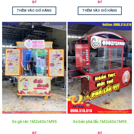
9
₫
9
₫
THÊM VÀO GIỎ HÀNG
THÊM VÀO GIỎ HÀNG
Xe gà rán 1M2x60x1M95
Xe bán phá lấu 1M2x60x1M95
9
₫
9
₫