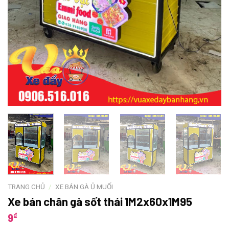
TRANG CHỦ
/
XE BÁN GÀ Ủ MUỐI
Xe bán chân gà sốt thái 1M2x60x1M95
₫
9