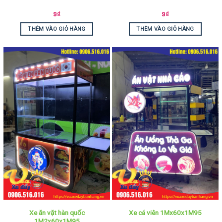
9
₫
9
₫
THÊM VÀO GIỎ HÀNG
THÊM VÀO GIỎ HÀNG
Xe ăn vặt hàn quốc
Xe cá viên 1Mx60x1M95
1M2x60x1M95