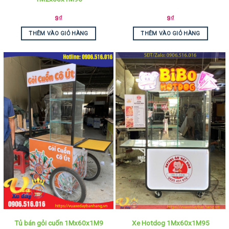
9
₫
9
₫
THÊM VÀO GIỎ HÀNG
THÊM VÀO GIỎ HÀNG
Tủ bán gỏi cuốn 1Mx60x1M9
Xe Hotdog 1Mx60x1M95