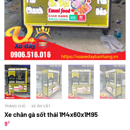
TRANG CHỦ
/
XE ĂN VẶT
Xe chân gà sốt thái 1M4x60x1M95
₫
9