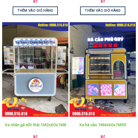
9
₫
9
₫
THÊM VÀO GIỎ HÀNG
THÊM VÀO GIỎ HÀNG
Xe chân gà sốt thái 1M2x60x1M8
Xe há cảo 1M4x60x1M95
9
₫
9
₫