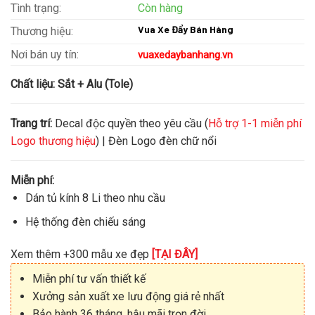
Tình trạng:
Còn hàng
Vua Xe Đẩy Bán Hàng
Thương hiệu:
Nơi bán uy tín:
vuaxedaybanhang.vn
Chất liệu:
Sắt + Alu (Tole)
Trang trí:
Decal độc quyền theo yêu cầu (
Hỗ trợ 1-1 miễn phí
Logo thương hiệu
) | Đèn Logo đèn chữ nổi
Miễn phí:
Dán tủ kính 8 Li theo nhu cầu
Hệ thống đèn chiếu sáng
Xem thêm +300 mẫu xe đẹp
[TẠI ĐÂY]
Miễn phí tư vấn thiết kế
Xưởng sản xuất xe lưu động giá rẻ nhất
Bảo hành 36 tháng, hậu mãi trọn đời