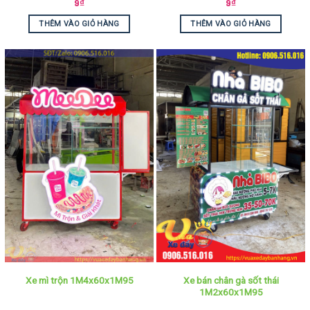
9
₫
9
₫
THÊM VÀO GIỎ HÀNG
THÊM VÀO GIỎ HÀNG
Xe bán chân gà sốt thái
Xe mì trộn 1M4x60x1M95
1M2x60x1M95