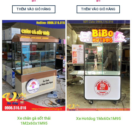
9
₫
9
₫
THÊM VÀO GIỎ HÀNG
THÊM VÀO GIỎ HÀNG
Xe chân gà sốt thái
Xe Hotdog 1Mx60x1M95
1M2x60x1M95