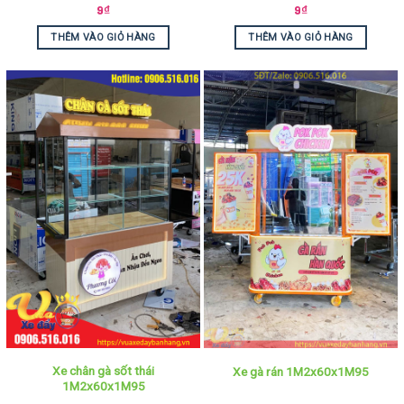
9
₫
9
₫
THÊM VÀO GIỎ HÀNG
THÊM VÀO GIỎ HÀNG
Xe chân gà sốt thái
Xe gà rán 1M2x60x1M95
1M2x60x1M95