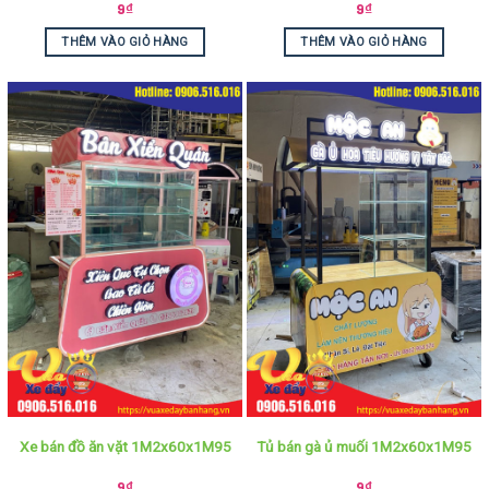
9
₫
9
₫
THÊM VÀO GIỎ HÀNG
THÊM VÀO GIỎ HÀNG
Xe bán đồ ăn vặt 1M2x60x1M95
Tủ bán gà ủ muối 1M2x60x1M95
9
₫
9
₫