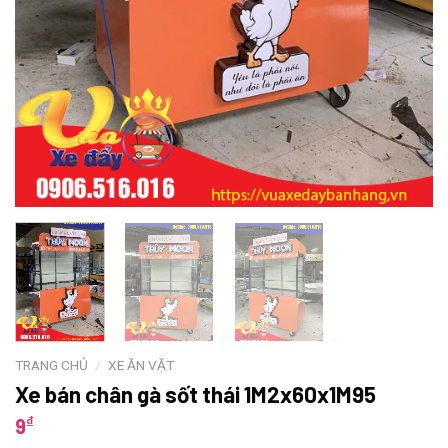
TRANG CHỦ
/
XE ĂN VẶT
Xe bán chân gà sốt thái 1M2x60x1M95
₫
9