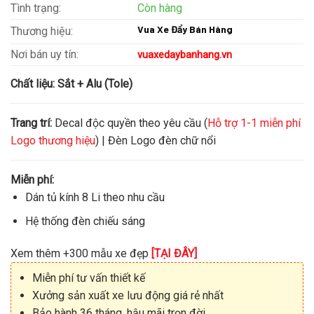
Tình trạng:
Còn hàng
Vua Xe Đẩy Bán Hàng
Thương hiệu:
Nơi bán uy tín:
vuaxedaybanhang.vn
Chất liệu:
Sắt + Alu (Tole)
Trang trí:
Decal độc quyền theo yêu cầu (
Hỗ trợ 1-1 miễn phí
Logo thương hiệu
) | Đèn Logo đèn chữ nổi
Miễn phí:
Dán tủ kính 8 Li theo nhu cầu
Hệ thống đèn chiếu sáng
Xem thêm +300 mẫu xe đẹp
[TẠI ĐÂY]
Miễn phí tư vấn thiết kế
Xưởng sản xuất xe lưu động giá rẻ nhất
Bảo hành 36 tháng, hậu mãi trọn đời