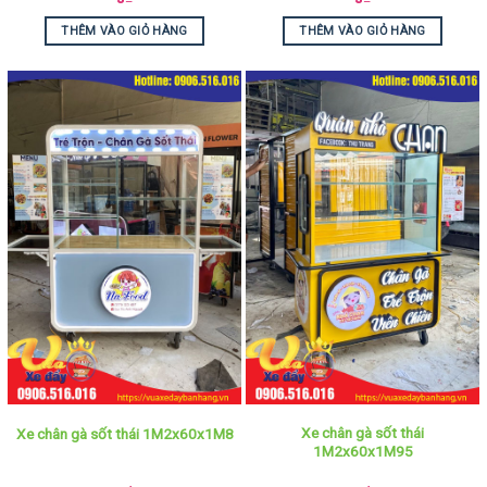
THÊM VÀO GIỎ HÀNG
THÊM VÀO GIỎ HÀNG
Xe chân gà sốt thái
Xe chân gà sốt thái 1M2x60x1M8
1M2x60x1M95