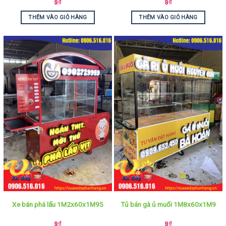
9
₫
9
₫
THÊM VÀO GIỎ HÀNG
THÊM VÀO GIỎ HÀNG
Xe bán phá lấu 1M2x60x1M95
Tủ bán gà ủ muối 1M8x60x1M9
9
₫
9
₫