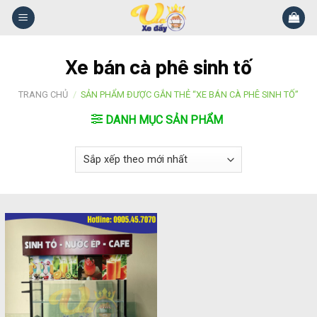
Skip
to
content
Xe bán cà phê sinh tố
TRANG CHỦ
/
SẢN PHẨM ĐƯỢC GẮN THẺ “XE BÁN CÀ PHÊ SINH TỐ”
DANH MỤC SẢN PHẨM