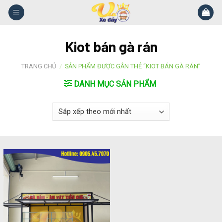
Skip
to
content
Kiot bán gà rán
TRANG CHỦ
/
SẢN PHẨM ĐƯỢC GẮN THẺ “KIOT BÁN GÀ RÁN”
DANH MỤC SẢN PHẨM