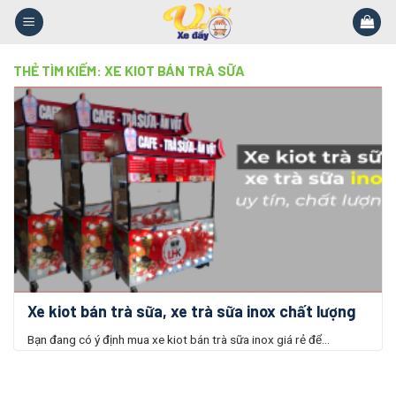
Skip
to
content
THẺ TÌM KIẾM:
XE KIOT BÁN TRÀ SỮA
Xe kiot bán trà sữa, xe trà sữa inox chất lượng
Bạn đang có ý định mua xe kiot bán trà sữa inox giá rẻ để...