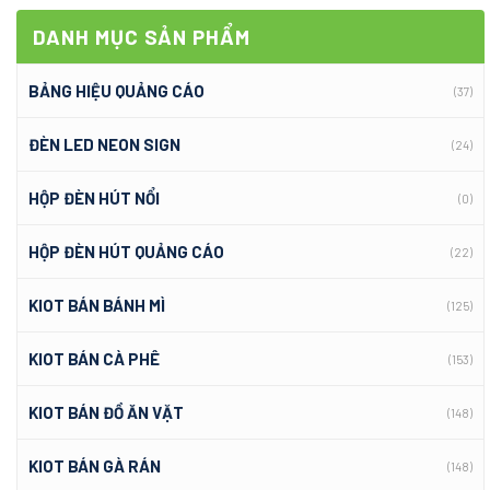
DANH MỤC SẢN PHẨM
BẢNG HIỆU QUẢNG CÁO
(37)
ĐÈN LED NEON SIGN
(24)
HỘP ĐÈN HÚT NỔI
(0)
HỘP ĐÈN HÚT QUẢNG CÁO
(22)
KIOT BÁN BÁNH MÌ
(125)
KIOT BÁN CÀ PHÊ
(153)
KIOT BÁN ĐỒ ĂN VẶT
(148)
KIOT BÁN GÀ RÁN
(148)