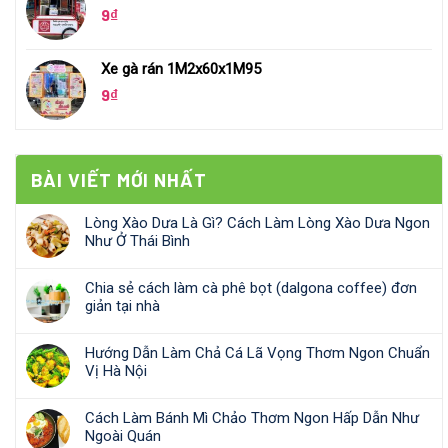
9
₫
Xe gà rán 1M2x60x1M95
9
₫
BÀI VIẾT MỚI NHẤT
Lòng Xào Dưa Là Gì? Cách Làm Lòng Xào Dưa Ngon
Như Ở Thái Bình
Chia sẻ cách làm cà phê bọt (dalgona coffee) đơn
giản tại nhà
Hướng Dẫn Làm Chả Cá Lã Vọng Thơm Ngon Chuẩn
Vị Hà Nội
Cách Làm Bánh Mì Chảo Thơm Ngon Hấp Dẫn Như
Ngoài Quán