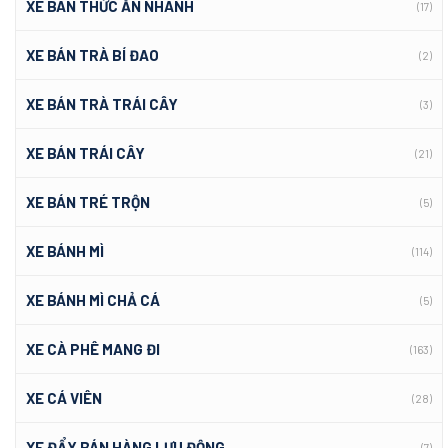
XE BÁN THỨC ĂN NHANH
(17)
XE BÁN TRÀ BÍ ĐAO
(2)
XE BÁN TRÀ TRÁI CÂY
(3)
XE BÁN TRÁI CÂY
(21)
XE BÁN TRÉ TRỘN
(5)
XE BÁNH MÌ
(114)
XE BÁNH MÌ CHẢ CÁ
(5)
XE CÀ PHÊ MANG ĐI
(163)
XE CÁ VIÊN
(28)
XE ĐẨY BÁN HÀNG LƯU ĐỘNG
(7)