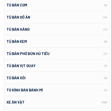
TỦ BÁN CƠM
(6)
TỦ BÁN ĐỒ ĂN
(14)
TỦ BÁN HÀNG
(11)
TỦ BÁN KEM
(6)
TỦ BÁN PHỞ BÚN HỦ TIẾU
(2)
TỦ BÁN VỊT QUAY
(3)
TỦ BÁN XÔI
(6)
TỦ KÍNH BÁN BÁNH MÌ
(4)
XE ĂN VẶT
(158)