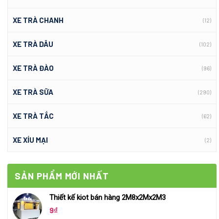
XE TRÀ CHANH
(12)
XE TRÀ DÂU
(102)
XE TRÀ ĐÀO
(96)
XE TRÀ SỮA
(290)
XE TRÀ TẮC
(62)
XE XÍU MẠI
(2)
SẢN PHẨM MỚI NHẤT
Thiết kế kiot bán hàng 2M8x2Mx2M3
9
₫