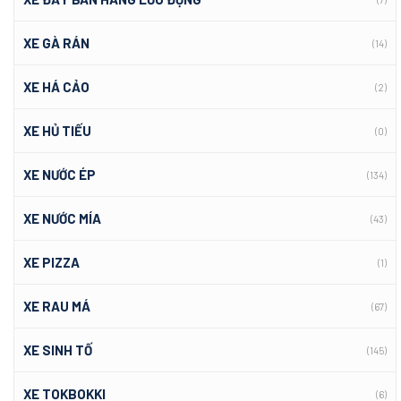
XE GÀ RÁN
(14)
XE HÁ CẢO
(2)
XE HỦ TIẾU
(0)
XE NƯỚC ÉP
(134)
XE NƯỚC MÍA
(43)
XE PIZZA
(1)
XE RAU MÁ
(67)
XE SINH TỐ
(145)
XE TOKBOKKI
(6)