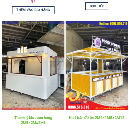
9
₫
ĐỌC TIẾP
THÊM VÀO GIỎ HÀNG
Thanh lý kiot bán hàng
Kiot bán đồ ăn 2M4x1M8x2M15
2M8x2Mx2M3