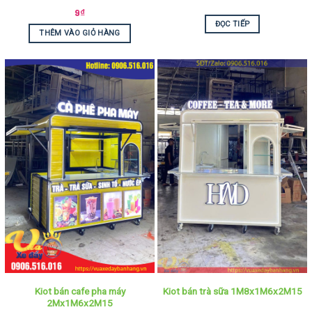
9
₫
ĐỌC TIẾP
THÊM VÀO GIỎ HÀNG
Kiot bán cafe pha máy
Kiot bán trà sữa 1M8x1M6x2M15
2Mx1M6x2M15