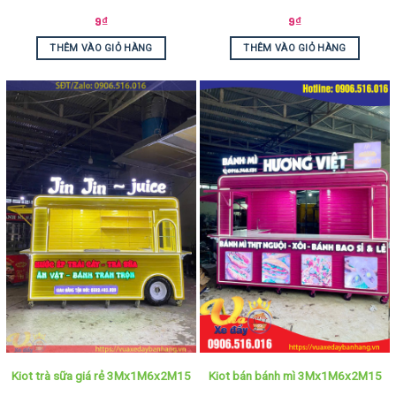
9
₫
9
₫
THÊM VÀO GIỎ HÀNG
THÊM VÀO GIỎ HÀNG
Kiot trà sữa giá rẻ 3Mx1M6x2M15
Kiot bán bánh mì 3Mx1M6x2M15