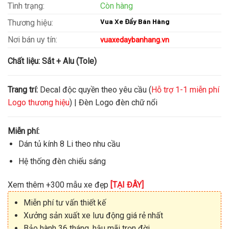
Tình trạng:
Còn hàng
Vua Xe Đẩy Bán Hàng
Thương hiệu:
Nơi bán uy tín:
vuaxedaybanhang.vn
Chất liệu:
Sắt + Alu (Tole)
Trang trí:
Decal độc quyền theo yêu cầu (
Hỗ trợ 1-1 miễn phí
Logo thương hiệu
) | Đèn Logo đèn chữ nổi
Miễn phí:
Dán tủ kính 8 Li theo nhu cầu
Hệ thống đèn chiếu sáng
Xem thêm +300 mẫu xe đẹp
[TẠI ĐÂY]
Miễn phí tư vấn thiết kế
Xưởng sản xuất xe lưu động giá rẻ nhất
Bảo hành 36 tháng, hậu mãi trọn đời