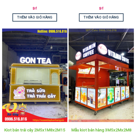
9
₫
9
₫
THÊM VÀO GIỎ HÀNG
THÊM VÀO GIỎ HÀNG
Kiot bán trái cây 2M5x1M8x2M15
Mẫu kiot bán hàng 3M5x2Mx2M8