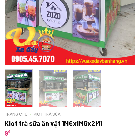
TRANG CHỦ
/
KIOT TRÀ SỮA
Kiot trà sữa ăn vặt 1M6x1M6x2M1
₫
9