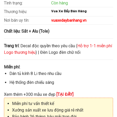
Tình trạng:
Còn hàng
Vua Xe Đẩy Bán Hàng
Thương hiệu:
Nơi bán uy tín:
vuaxedaybanhang.vn
Chất liệu:
Sắt + Alu (Tole)
Trang trí:
Decal độc quyền theo yêu cầu (
Hỗ trợ 1-1 miễn phí
Logo thương hiệu
) | Đèn Logo đèn chữ nổi
Miễn phí:
Dán tủ kính 8 Li theo nhu cầu
Hệ thống đèn chiếu sáng
Xem thêm +300 mẫu xe đẹp
[TẠI ĐÂY]
Miễn phí tư vấn thiết kế
Xưởng sản xuất xe lưu động giá rẻ nhất
Bảo hành 36 tháng, hậu mãi trọn đời