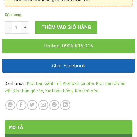
Còn hàng
Kiot bán cafe pha máy 2Mx1M6x2M15 số lượng
THÊM VÀO GIỎ HÀNG
Hotline: 0906.516.016
Chat Facebook
Danh mục:
Kiot bán bánh mì
,
Kiot bán cà phê
,
Kiot bán đồ ăn
vặt
,
Kiot bán gà rán
,
Kiot bán hàng
,
Kiot trà sữa
MÔ TẢ