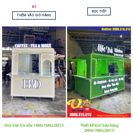
9
₫
ĐỌC TIẾP
THÊM VÀO GIỎ HÀNG
Thiết kế kiot bán hàng
Kiot bán trà sữa 1M8x1M6x2M15
2M4x1M6x2M15