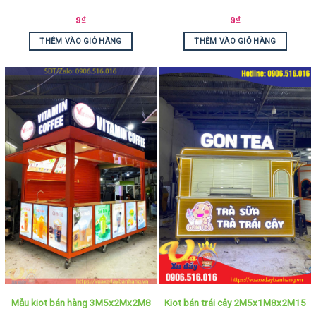
9
₫
9
₫
THÊM VÀO GIỎ HÀNG
THÊM VÀO GIỎ HÀNG
Mẫu kiot bán hàng 3M5x2Mx2M8
Kiot bán trái cây 2M5x1M8x2M15