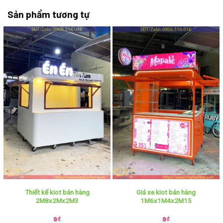
Sản phẩm tương tự
Thiết kế kiot bán hàng
Giá xe kiot bán hàng
2M8x2Mx2M3
1M6x1M4x2M15
9
₫
9
₫