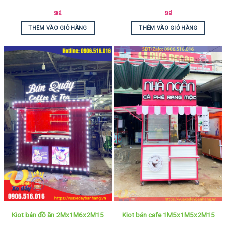
9
₫
9
₫
THÊM VÀO GIỎ HÀNG
THÊM VÀO GIỎ HÀNG
Kiot bán đồ ăn 2Mx1M6x2M15
Kiot bán cafe 1M5x1M5x2M15