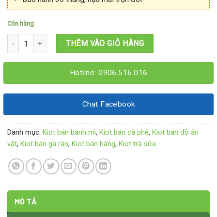
Còn hàng
Kiot tra sua 2M5x1M8x2M15 số lượng
THÊM VÀO GIỎ HÀNG
Hotline: 0906.516.016
Chat Facebook
Danh mục:
Kiot bán bánh mì
,
Kiot bán cà phê
,
Kiot bán đồ ăn
vặt
,
Kiot bán gà rán
,
Kiot bán hàng
,
Kiot trà sữa
MÔ TẢ