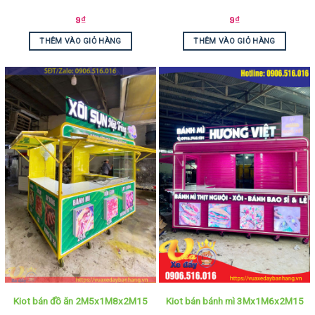
9
₫
9
₫
THÊM VÀO GIỎ HÀNG
THÊM VÀO GIỎ HÀNG
Kiot bán đồ ăn 2M5x1M8x2M15
Kiot bán bánh mì 3Mx1M6x2M15