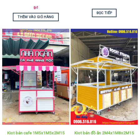
9
₫
ĐỌC TIẾP
THÊM VÀO GIỎ HÀNG
Kiot bán cafe 1M5x1M5x2M15
Kiot bán đồ ăn 2M4x1M8x2M15