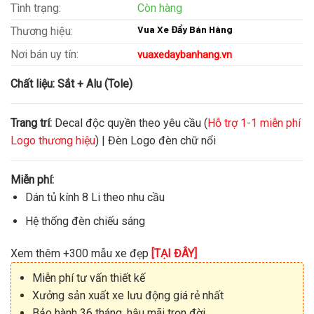
Tình trạng:
Còn hàng
Vua Xe Đẩy Bán Hàng
Thương hiệu:
Nơi bán uy tín:
vuaxedaybanhang.vn
Chất liệu:
Sắt + Alu (Tole)
Trang trí:
Decal độc quyền theo yêu cầu (
Hỗ trợ 1-1 miễn phí
Logo thương hiệu
) | Đèn Logo đèn chữ nổi
Miễn phí:
Dán tủ kính 8 Li theo nhu cầu
Hệ thống đèn chiếu sáng
Xem thêm +300 mẫu xe đẹp
[TẠI ĐÂY]
Miễn phí tư vấn thiết kế
Xưởng sản xuất xe lưu động giá rẻ nhất
Bảo hành 36 tháng, hậu mãi trọn đời