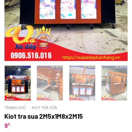
TRANG CHỦ
/
KIOT TRÀ SỮA
Kiot tra sua 2M5x1M8x2M15
₫
9