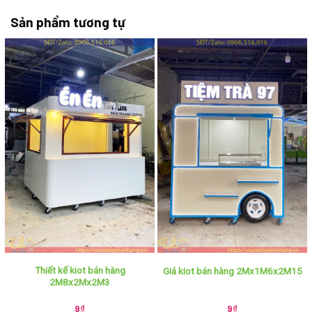
Sản phẩm tương tự
Thiết kế kiot bán hàng
Giá kiot bán hàng 2Mx1M6x2M15
2M8x2Mx2M3
9
₫
9
₫