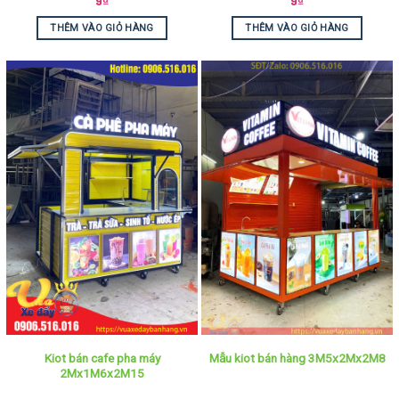
9
₫
9
₫
THÊM VÀO GIỎ HÀNG
THÊM VÀO GIỎ HÀNG
Kiot bán cafe pha máy
Mẫu kiot bán hàng 3M5x2Mx2M8
2Mx1M6x2M15