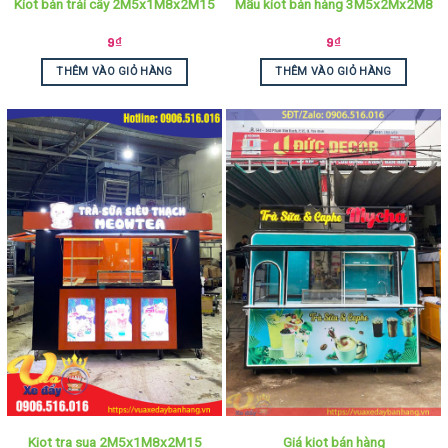
Kiot bán trái cây 2M5x1M8x2M15
Mẫu kiot bán hàng 3M5x2Mx2M8
9
₫
9
₫
THÊM VÀO GIỎ HÀNG
THÊM VÀO GIỎ HÀNG
Giá kiot bán hàng
Kiot tra sua 2M5x1M8x2M15