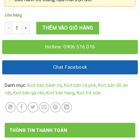
Còn hàng
Kiot bán sinh tố nước ép 2M2x1M6x2M15 số lượng
THÊM VÀO GIỎ HÀNG
Hotline: 0906.516.016
Chat Facebook
Danh mục:
Kiot bán bánh mì
,
Kiot bán cà phê
,
Kiot bán đồ ăn
vặt
,
Kiot bán gà rán
,
Kiot bán hàng
,
Kiot trà sữa
THÔNG TIN THANH TOÁN