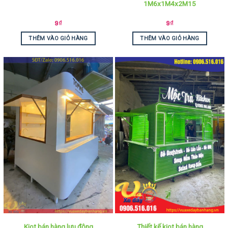
1M6x1M4x2M15
9
₫
9
₫
THÊM VÀO GIỎ HÀNG
THÊM VÀO GIỎ HÀNG
Kiot bán hàng lưu động
Thiết kế kiot bán hàng