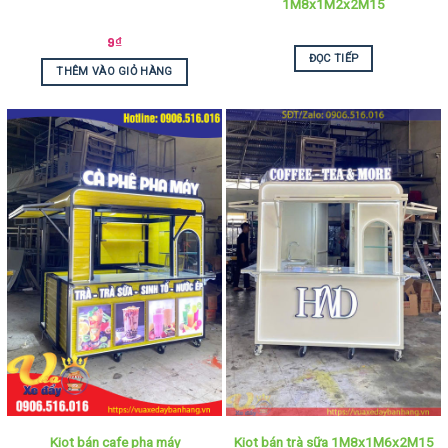
1M8x1M2x2M15
9
₫
ĐỌC TIẾP
THÊM VÀO GIỎ HÀNG
Kiot bán cafe pha máy
Kiot bán trà sữa 1M8x1M6x2M15