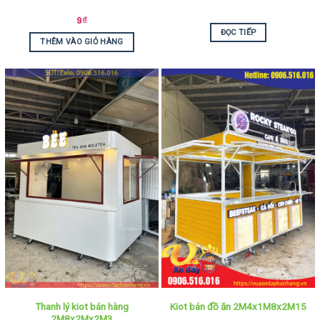
9
₫
ĐỌC TIẾP
THÊM VÀO GIỎ HÀNG
Thanh lý kiot bán hàng
Kiot bán đồ ăn 2M4x1M8x2M15
2M8x2Mx2M3