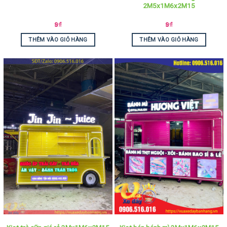
2M5x1M6x2M15
9
₫
9
₫
THÊM VÀO GIỎ HÀNG
THÊM VÀO GIỎ HÀNG