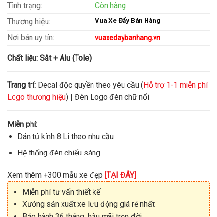
Tình trạng:
Còn hàng
Vua Xe Đẩy Bán Hàng
Thương hiệu:
Nơi bán uy tín:
vuaxedaybanhang.vn
Chất liệu:
Sắt + Alu (Tole)
Trang trí:
Decal độc quyền theo yêu cầu (
Hỗ trợ 1-1 miễn phí
Logo thương hiệu
) | Đèn Logo đèn chữ nổi
Miễn phí:
Dán tủ kính 8 Li theo nhu cầu
Hệ thống đèn chiếu sáng
Xem thêm +300 mẫu xe đẹp
[TẠI ĐÂY]
Miễn phí tư vấn thiết kế
Xưởng sản xuất xe lưu động giá rẻ nhất
Bảo hành 36 tháng, hậu mãi trọn đời