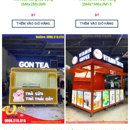
2M8x2Mx2M3
2M4x1M6x2M15
9
₫
9
₫
THÊM VÀO GIỎ HÀNG
THÊM VÀO GIỎ HÀNG