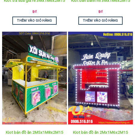
Kiot trà sữa giá rẻ 3Mx1M6x2M15
Kiot bán bánh mì 3Mx1M6x2M15
9
₫
9
₫
THÊM VÀO GIỎ HÀNG
THÊM VÀO GIỎ HÀNG
Kiot bán đồ ăn 2M5x1M8x2M15
Kiot bán đồ ăn 2Mx1M6x2M15