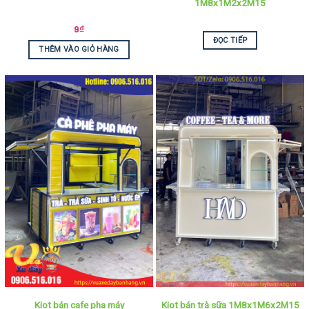
1M8x1M2x2M15
9
₫
ĐỌC TIẾP
THÊM VÀO GIỎ HÀNG
Kiot bán cafe pha máy
Kiot bán trà sữa 1M8x1M6x2M15