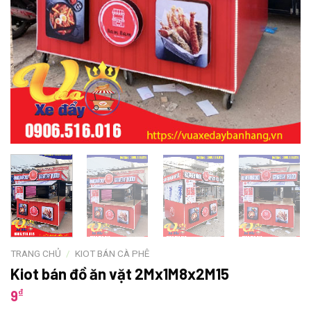
TRANG CHỦ
/
KIOT BÁN CÀ PHÊ
Kiot bán đồ ăn vặt 2Mx1M8x2M15
₫
9