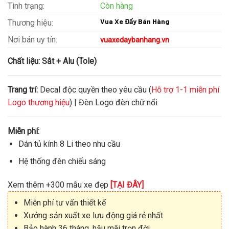
Tình trạng:
Còn hàng
Vua Xe Đẩy Bán Hàng
Thương hiệu:
Nơi bán uy tín:
vuaxedaybanhang.vn
Chất liệu:
Sắt + Alu (Tole)
Trang trí:
Decal độc quyền theo yêu cầu (
Hỗ trợ 1-1 miễn phí
Logo thương hiệu
) | Đèn Logo đèn chữ nổi
Miễn phí:
Dán tủ kính 8 Li theo nhu cầu
Hệ thống đèn chiếu sáng
Xem thêm +300 mẫu xe đẹp
[TẠI ĐÂY]
Miễn phí tư vấn thiết kế
Xưởng sản xuất xe lưu động giá rẻ nhất
Bảo hành 36 tháng, hậu mãi trọn đời