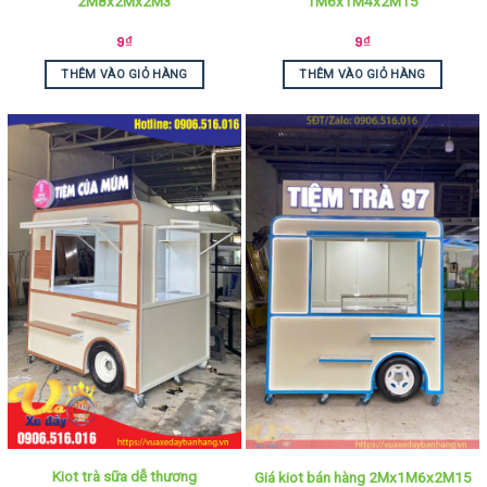
2M8x2Mx2M3
1M6x1M4x2M15
9
₫
9
₫
THÊM VÀO GIỎ HÀNG
THÊM VÀO GIỎ HÀNG
Kiot trà sữa dễ thương
Giá kiot bán hàng 2Mx1M6x2M15