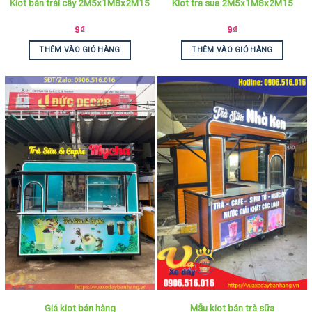
Kiot bán trái cây 2M5x1M8x2M15
Kiot tra sua 2M5x1M8x2M15
9
₫
9
₫
THÊM VÀO GIỎ HÀNG
THÊM VÀO GIỎ HÀNG
Giá kiot bán hàng
Mẫu kiot bán trà sữa