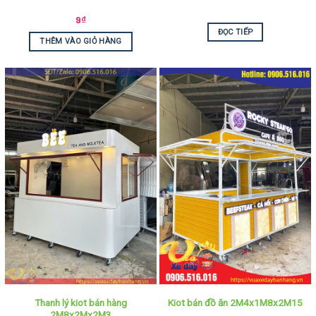
9
₫
ĐỌC TIẾP
THÊM VÀO GIỎ HÀNG
Thanh lý kiot bán hàng
Kiot bán đồ ăn 2M4x1M8x2M15
2M8x2Mx2M3