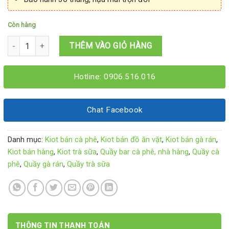
Còn hàng
Giá kiot bán hàng 1M6x1M6x2M15 số lượng
THÊM VÀO GIỎ HÀNG
Hotline: 0906.516.016
Chat Facebook
Danh mục:
Kiot bán cà phê
,
Kiot bán đồ ăn vặt
,
Kiot bán gà rán
,
Kiot bán hàng
,
Kiot trà sữa
,
Quầy bar cà phê, nhà hàng
,
Quầy cà
phê
,
Quầy gà rán
,
Quầy trà sữa
THÔNG TIN THANH TOÁN