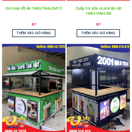
Quầy trà sữa cà phê ăn vặt
Kiot bán đồ ăn 1M6x1M4x2M15
1M6x1M6x2M
9
₫
9
₫
THÊM VÀO GIỎ HÀNG
THÊM VÀO GIỎ HÀNG