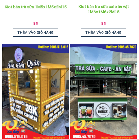
Kiot bán trà sữa cafe ăn vặt
Kiot bán trà sữa 1M5x1M5x2M15
1M6x1M6x2M15
9
₫
9
₫
THÊM VÀO GIỎ HÀNG
THÊM VÀO GIỎ HÀNG