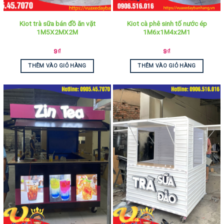
Kiot trà sữa bán đồ ăn vặt
Kiot cà phê sinh tố nước ép
1M5X2MX2M
1M6x1M4x2M1
9
₫
9
₫
THÊM VÀO GIỎ HÀNG
THÊM VÀO GIỎ HÀNG