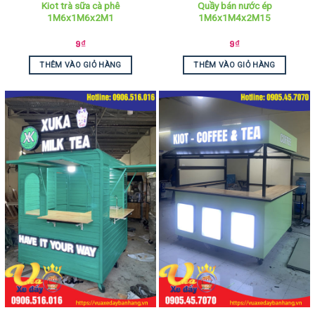
Kiot trà sữa cà phê
Quầy bán nước ép
1M6x1M6x2M1
1M6x1M4x2M15
9
₫
9
₫
THÊM VÀO GIỎ HÀNG
THÊM VÀO GIỎ HÀNG