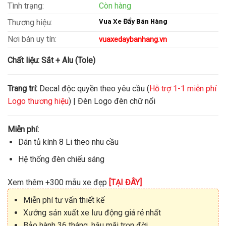
Tình trạng:
Còn hàng
Vua Xe Đẩy Bán Hàng
Thương hiệu:
Nơi bán uy tín:
vuaxedaybanhang.vn
Chất liệu:
Sắt + Alu (Tole)
Trang trí:
Decal độc quyền theo yêu cầu (
Hỗ trợ 1-1 miễn phí
Logo thương hiệu
) | Đèn Logo đèn chữ nổi
Miễn phí:
Dán tủ kính 8 Li theo nhu cầu
Hệ thống đèn chiếu sáng
Xem thêm +300 mẫu xe đẹp
[TẠI ĐÂY]
Miễn phí tư vấn thiết kế
Xưởng sản xuất xe lưu động giá rẻ nhất
Bảo hành 36 tháng, hậu mãi trọn đời