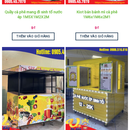
Quầy cà phê mang đi sinh tố nước
Kiot bán bánh mì cà phê
ép 1M5X1M2X2M
1M6x1M6x2M1
9
₫
9
₫
THÊM VÀO GIỎ HÀNG
THÊM VÀO GIỎ HÀNG