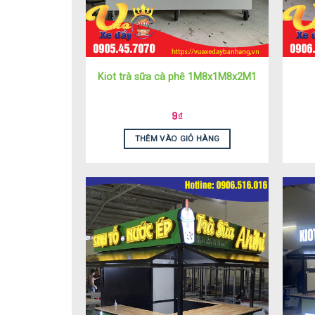
Kiot trà sữa cà phê 1M8x1M8x2M1
9
₫
THÊM VÀO GIỎ HÀNG