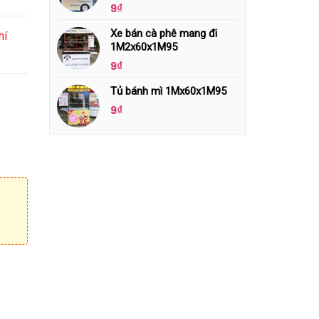
9
₫
Xe bán cà phê mang đi
hí
1M2x60x1M95
9
₫
Tủ bánh mì 1Mx60x1M95
9
₫