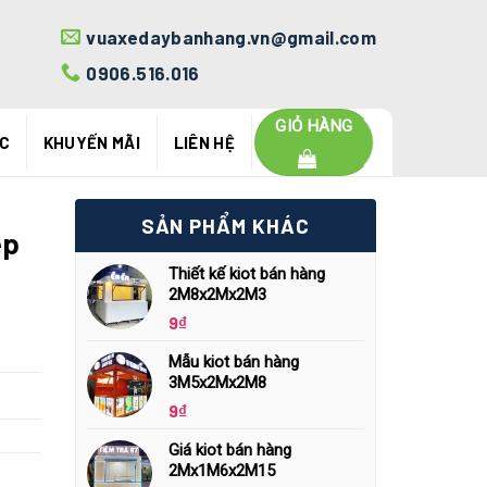
vuaxedaybanhang.vn@gmail.com
0906.516.016
GIỎ HÀNG
ỨC
KHUYẾN MÃI
LIÊN HỆ
SẢN PHẨM KHÁC
ép
Thiết kế kiot bán hàng
2M8x2Mx2M3
9
₫
Mẫu kiot bán hàng
3M5x2Mx2M8
9
₫
Giá kiot bán hàng
2Mx1M6x2M15