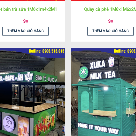
ot bán trà sữa 1M6x1m4x2M1
Quầy cà phê 1M6x1M6x2
9
₫
9
₫
THÊM VÀO GIỎ HÀNG
THÊM VÀO GIỎ HÀNG