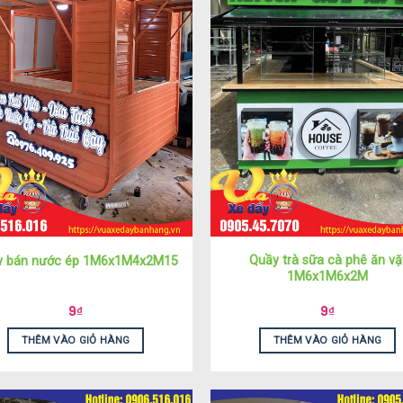
Quầy trà sữa cà phê ăn vặ
y bán nước ép 1M6x1M4x2M15
1M6x1M6x2M
9
₫
9
₫
THÊM VÀO GIỎ HÀNG
THÊM VÀO GIỎ HÀNG