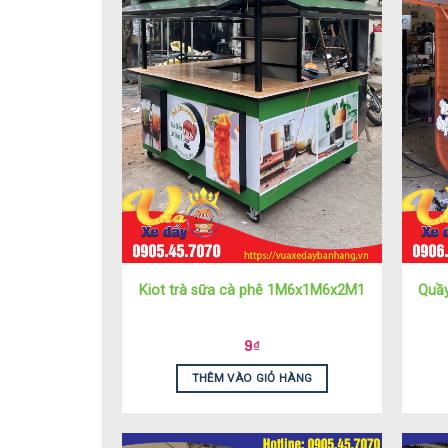
Kiot trà sữa cà phê 1M6x1M6x2M1
Quầ
9
₫
THÊM VÀO GIỎ HÀNG