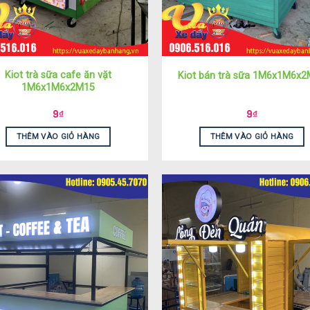
Kiot trà sữa cafe ăn vặt
Kiot bán trà sữa 1M6x1M6x
1M6x1M6x2M15
9
₫
9
₫
THÊM VÀO GIỎ HÀNG
THÊM VÀO GIỎ HÀNG