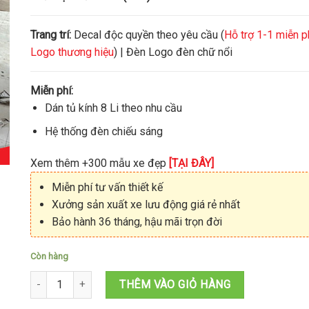
Trang trí:
Decal độc quyền theo yêu cầu (
Hỗ trợ 1-1 miễn p
Logo thương hiệu
) | Đèn Logo đèn chữ nổi
Miễn phí:
Dán tủ kính 8 Li theo nhu cầu
Hệ thống đèn chiếu sáng
Xem thêm +300 mẫu xe đẹp
[TẠI ĐÂY]
Miễn phí tư vấn thiết kế
Xưởng sản xuất xe lưu động giá rẻ nhất
Bảo hành 36 tháng, hậu mãi trọn đời
Còn hàng
Quầy cà phê mang đi sinh tố nước ép 1M5X1M2X2M số lượng
THÊM VÀO GIỎ HÀNG