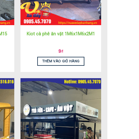
2M15
Kiot cà phê ăn vặt 1M6x1M6x2M1
9
₫
THÊM VÀO GIỎ HÀNG