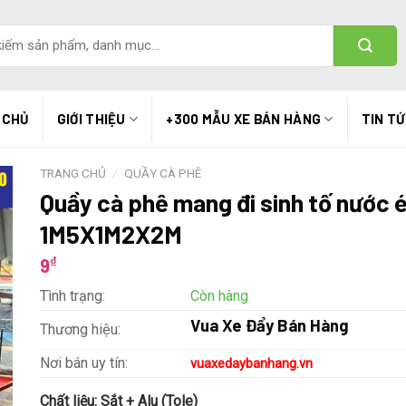
 CHỦ
GIỚI THIỆU
+300 MẪU XE BÁN HÀNG
TIN T
TRANG CHỦ
/
QUẦY CÀ PHÊ
Quầy cà phê mang đi sinh tố nước 
1M5X1M2X2M
₫
9
Tình trạng:
Còn hàng
Vua Xe Đẩy Bán Hàng
Thương hiệu:
Nơi bán uy tín:
vuaxedaybanhang.vn
Chất liệu:
Sắt + Alu (Tole)