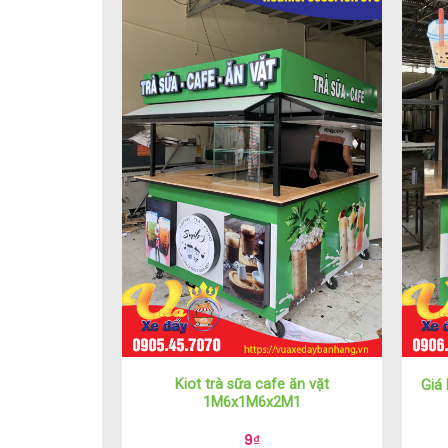
Kiot trà sữa cafe ăn vặt
Giá
1M6x1M6x2M1
9
₫