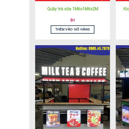
Quầy trà sữa 1M6x1M6x2M
Ki
9
₫
THÊM VÀO GIỎ HÀNG