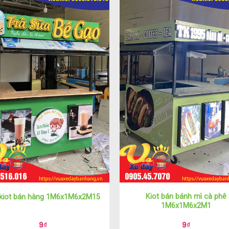
Kiot bán bánh mì cà phê
 kiot bán hàng 1M6x1M6x2M15
1M6x1M6x2M1
9
₫
9
₫