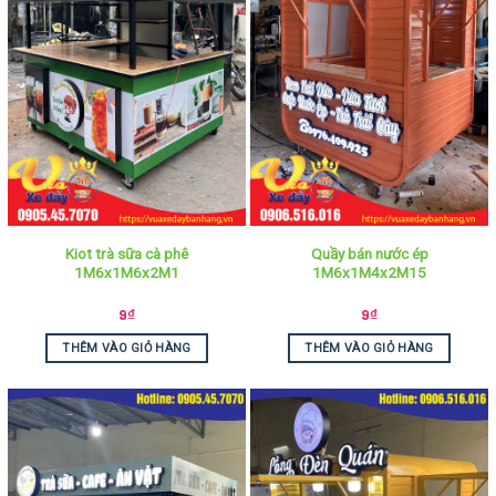
Kiot trà sữa cà phê
Quầy bán nước ép
1M6x1M6x2M1
1M6x1M4x2M15
9
₫
9
₫
THÊM VÀO GIỎ HÀNG
THÊM VÀO GIỎ HÀNG