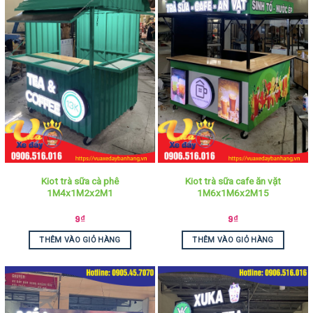
Kiot trà sữa cà phê
Kiot trà sữa cafe ăn vặt
1M4x1M2x2M1
1M6x1M6x2M15
9
₫
9
₫
THÊM VÀO GIỎ HÀNG
THÊM VÀO GIỎ HÀNG