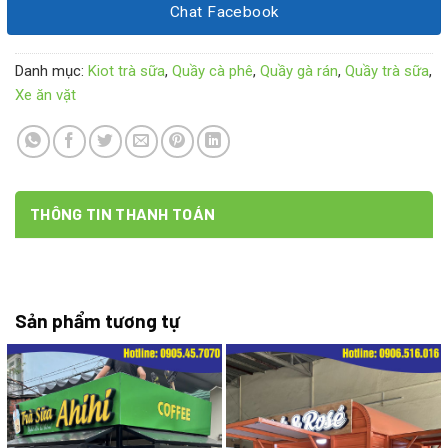
Chat Facebook
Danh mục:
Kiot trà sữa
,
Quầy cà phê
,
Quầy gà rán
,
Quầy trà sữa
,
Xe ăn vặt
THÔNG TIN THANH TOÁN
Sản phẩm tương tự