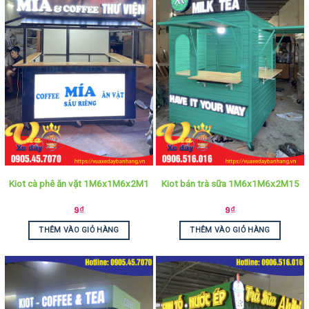
Kiot cà phê ăn vặt 1M6x1M6x2M1
Kiot bán trà sữa 1M6x1M6x2M15
9
₫
9
₫
THÊM VÀO GIỎ HÀNG
THÊM VÀO GIỎ HÀNG