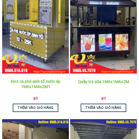
Kiot cà phê sinh tố nước ép
Quầy trà sữa 1M6x1M6x2M
1M6x1M4x2M1
9
₫
9
₫
THÊM VÀO GIỎ HÀNG
THÊM VÀO GIỎ HÀNG