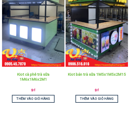
Kiot cà phê trà sữa
Kiot bán trà sữa 1M5x1M5x2M15
1M6x1M6x2M1
9
₫
9
₫
THÊM VÀO GIỎ HÀNG
THÊM VÀO GIỎ HÀNG