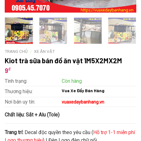
TRANG CHỦ
/
XE ĂN VẶT
Kiot trà sữa bán đồ ăn vặt 1M5X2MX2M
₫
9
Tình trạng:
Còn hàng
Vua Xe Đẩy Bán Hàng
Thương hiệu:
Nơi bán uy tín:
vuaxedaybanhang.vn
Chất liệu:
Sắt + Alu (Tole)
Trang trí:
Decal độc quyền theo yêu cầu (
Hỗ trợ 1-1 miễn phí
Logo thương hiệu
) | Đèn Logo đèn chữ nổi