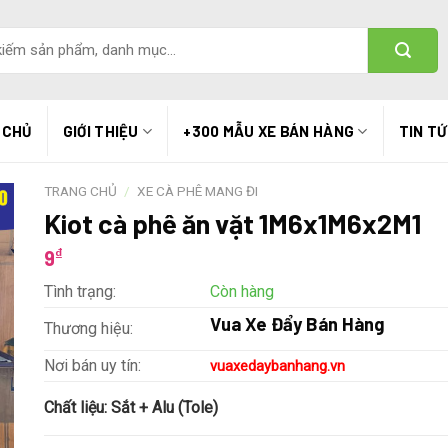
 CHỦ
GIỚI THIỆU
+300 MẪU XE BÁN HÀNG
TIN T
TRANG CHỦ
/
XE CÀ PHÊ MANG ĐI
Kiot cà phê ăn vặt 1M6x1M6x2M1
₫
9
Tình trạng:
Còn hàng
Vua Xe Đẩy Bán Hàng
Thương hiệu:
Nơi bán uy tín:
vuaxedaybanhang.vn
Chất liệu:
Sắt + Alu (Tole)