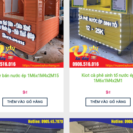
Kiot cà phê sinh tố nước é
y bán nước ép 1M6x1M4x2M15
1M6x1M4x2M1
9
₫
9
₫
THÊM VÀO GIỎ HÀNG
THÊM VÀO GIỎ HÀNG