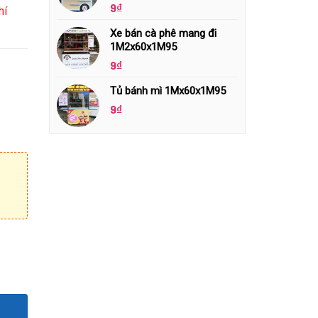
9
₫
hí
Xe bán cà phê mang đi
1M2x60x1M95
9
₫
Tủ bánh mì 1Mx60x1M95
9
₫