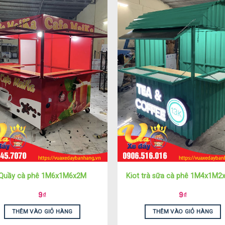
Quầy cà phê 1M6x1M6x2M
Kiot trà sữa cà phê 1M4x1M2
9
₫
9
₫
THÊM VÀO GIỎ HÀNG
THÊM VÀO GIỎ HÀNG