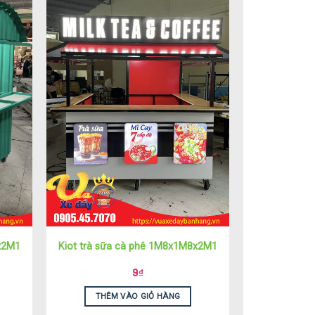
x2M1
Kiot trà sữa cà phê 1M8x1M8x2M1
9
₫
THÊM VÀO GIỎ HÀNG