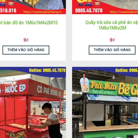
Quầy trà sữa cà phê ăn vặ
ot bán đồ ăn 1M6x1M4x2M15
1M6x1M6x2M
9
₫
9
₫
THÊM VÀO GIỎ HÀNG
THÊM VÀO GIỎ HÀNG