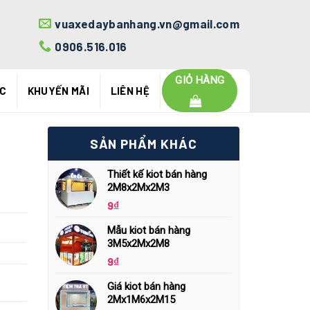
vuaxedaybanhang.vn@gmail.com
0906.516.016
GIỎ HÀNG
ỨC
KHUYẾN MÃI
LIÊN HỆ
SẢN PHẨM KHÁC
Thiết kế kiot bán hàng
2M8x2Mx2M3
9
₫
Mẫu kiot bán hàng
3M5x2Mx2M8
9
₫
Giá kiot bán hàng
2Mx1M6x2M15