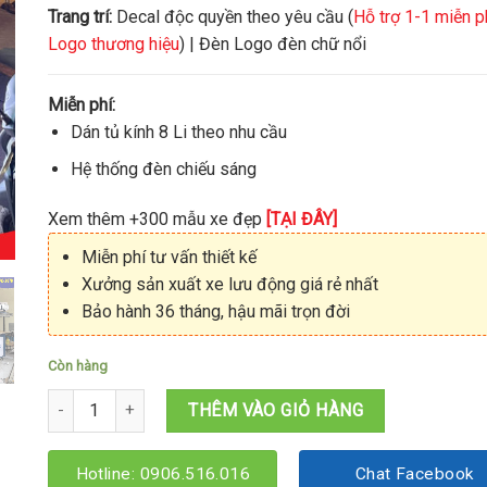
Trang trí:
Decal độc quyền theo yêu cầu (
Hỗ trợ 1-1 miễn p
Logo thương hiệu
) | Đèn Logo đèn chữ nổi
Miễn phí:
Dán tủ kính 8 Li theo nhu cầu
Hệ thống đèn chiếu sáng
Xem thêm +300 mẫu xe đẹp
[TẠI ĐÂY]
Miễn phí tư vấn thiết kế
Xưởng sản xuất xe lưu động giá rẻ nhất
Bảo hành 36 tháng, hậu mãi trọn đời
Còn hàng
Kiot cà phê ăn vặt 1M6x1M6x2M1 số lượng
THÊM VÀO GIỎ HÀNG
Hotline: 0906.516.016
Chat Facebook