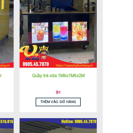
p
Quầy trà sữa 1M6x1M6x2M
9
₫
THÊM VÀO GIỎ HÀNG