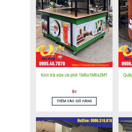
Kiot trà sữa cà phê 1M6x1M6x2M1
Quầ
9
₫
THÊM VÀO GIỎ HÀNG