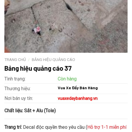
TRANG CHỦ
/
BẢNG HIỆU QUẢNG CÁO
Bảng hiệu quảng cáo 37
Tình trạng:
Còn hàng
Vua Xe Đẩy Bán Hàng
Thương hiệu:
Nơi bán uy tín:
vuaxedaybanhang.vn
Chất liệu:
Sắt + Alu (Tole)
Trang trí:
Decal độc quyền theo yêu cầu (
Hỗ trợ 1-1 miễn phí