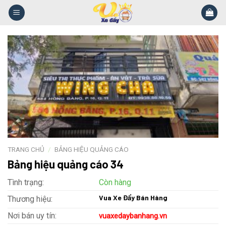
Skip
to
content
TRANG CHỦ
/
BẢNG HIỆU QUẢNG CÁO
Bảng hiệu quảng cáo 34
Tình trạng:
Còn hàng
Vua Xe Đẩy Bán Hàng
Thương hiệu:
Nơi bán uy tín:
vuaxedaybanhang.vn