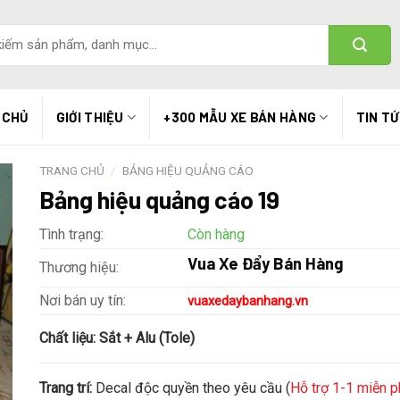
 CHỦ
GIỚI THIỆU
+300 MẪU XE BÁN HÀNG
TIN T
TRANG CHỦ
/
BẢNG HIỆU QUẢNG CÁO
Bảng hiệu quảng cáo 19
Tình trạng:
Còn hàng
Vua Xe Đẩy Bán Hàng
Thương hiệu:
Nơi bán uy tín:
vuaxedaybanhang.vn
Chất liệu:
Sắt + Alu (Tole)
Trang trí:
Decal độc quyền theo yêu cầu (
Hỗ trợ 1-1 miễn p