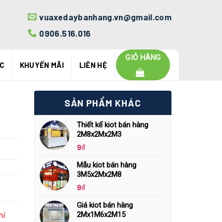
vuaxedaybanhang.vn@gmail.com
0906.516.016
GIỎ HÀNG
ỨC
KHUYẾN MÃI
LIÊN HỆ
SẢN PHẨM KHÁC
Thiết kế kiot bán hàng
2M8x2Mx2M3
9
₫
Mẫu kiot bán hàng
3M5x2Mx2M8
9
₫
Giá kiot bán hàng
2Mx1M6x2M15
hí