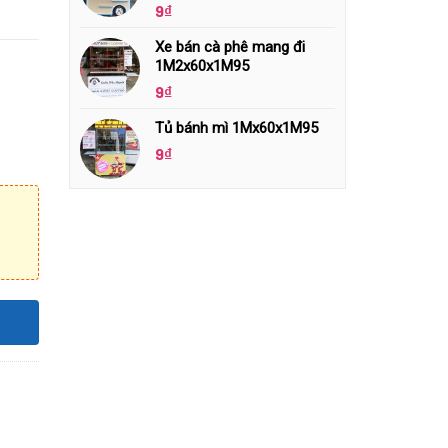
9
₫
Xe bán cà phê mang đi
1M2x60x1M95
9
₫
Tủ bánh mì 1Mx60x1M95
9
₫