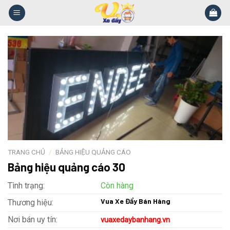
Skip
to
content
TRANG CHỦ
/
BẢNG HIỆU QUẢNG CÁO
Bảng hiệu quảng cáo 30
Tình trạng:
Còn hàng
Vua Xe Đẩy Bán Hàng
Thương hiệu:
Nơi bán uy tín:
vuaxedaybanhang.vn