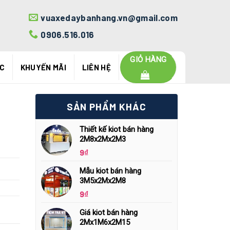
vuaxedaybanhang.vn@gmail.com
0906.516.016
GIỎ HÀNG
ỨC
KHUYẾN MÃI
LIÊN HỆ
SẢN PHẨM KHÁC
Thiết kế kiot bán hàng
2M8x2Mx2M3
9
₫
Mẫu kiot bán hàng
3M5x2Mx2M8
9
₫
Giá kiot bán hàng
2Mx1M6x2M15