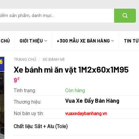
 CHỦ
GIỚI THIỆU
+300 MẪU XE BÁN HÀNG
TIN T
TRANG CHỦ
/
XE BÁNH MÌ
Xe bánh mì ăn vặt 1M2x60x1M95
₫
9
Tình trạng:
Còn hàng
Vua Xe Đẩy Bán Hàng
Thương hiệu:
Nơi bán uy tín:
vuaxedaybanhang.vn
Chất liệu:
Sắt + Alu (Tole)