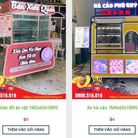
 bán đồ ăn vặt 1M2x60x1M95
Xe há cảo 1M4x60x1M95
9
₫
9
₫
THÊM VÀO GIỎ HÀNG
THÊM VÀO GIỎ HÀNG