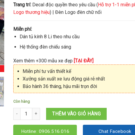
Trang trí:
Decal độc quyền theo yêu cầu (
Hỗ trợ 1-1 miễn p
Logo thương hiệu
) | Đèn Logo đèn chữ nổi
Miễn phí:
Dán tủ kính 8 Li theo nhu cầu
Hệ thống đèn chiếu sáng
Xem thêm +300 mẫu xe đẹp
[TẠI ĐÂY]
Miễn phí tư vấn thiết kế
Xưởng sản xuất xe lưu động giá rẻ nhất
Bảo hành 36 tháng, hậu mãi trọn đời
Còn hàng
Xe bánh mì ăn vặt 1M2x60x1M95 số lượng
THÊM VÀO GIỎ HÀNG
Hotline: 0906.516.016
Chat Facebook