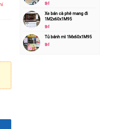
9
₫
hí
Xe bán cà phê mang đi
1M2x60x1M95
9
₫
Tủ bánh mì 1Mx60x1M95
9
₫