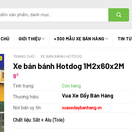
 CHỦ
GIỚI THIỆU
+300 MẪU XE BÁN HÀNG
TIN T
TRANG CHỦ
/
XE BÁN BÁNH HOTDOG
Xe bán bánh Hotdog 1M2x60x2M
₫
9
Tình trạng:
Còn hàng
Vua Xe Đẩy Bán Hàng
Thương hiệu:
Nơi bán uy tín:
vuaxedaybanhang.vn
Chất liệu:
Sắt + Alu (Tole)