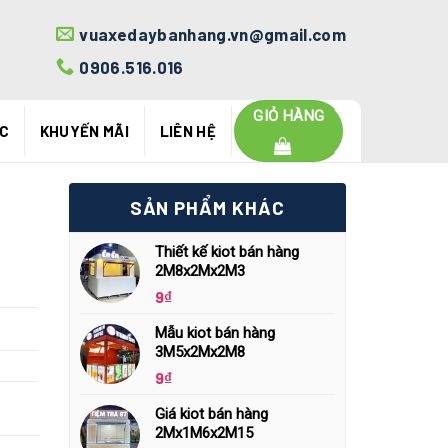
vuaxedaybanhang.vn@gmail.com
0906.516.016
GIỎ HÀNG
ỨC
KHUYẾN MÃI
LIÊN HỆ
SẢN PHẨM KHÁC
Thiết kế kiot bán hàng
2M8x2Mx2M3
9
₫
Mẫu kiot bán hàng
3M5x2Mx2M8
9
₫
Giá kiot bán hàng
2Mx1M6x2M15