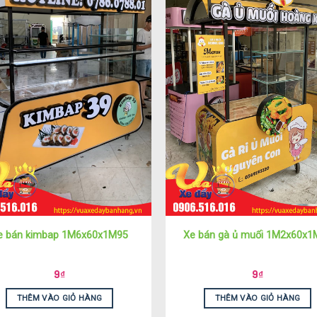
e bán kimbap 1M6x60x1M95
Xe bán gà ủ muối 1M2x60x1
9
₫
9
₫
THÊM VÀO GIỎ HÀNG
THÊM VÀO GIỎ HÀNG