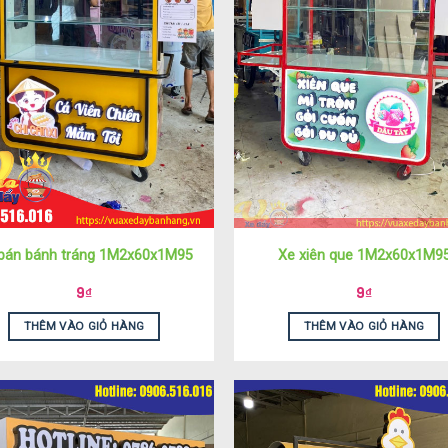
bán bánh tráng 1M2x60x1M95
Xe xiên que 1M2x60x1M9
9
₫
9
₫
THÊM VÀO GIỎ HÀNG
THÊM VÀO GIỎ HÀNG