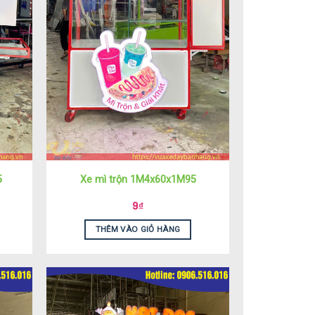
5
Xe mì trộn 1M4x60x1M95
9
₫
THÊM VÀO GIỎ HÀNG