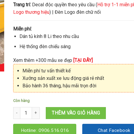
Trang trí:
Decal độc quyền theo yêu cầu (
Hỗ trợ 1-1 miễn p
Logo thương hiệu
) | Đèn Logo đèn chữ nổi
Miễn phí:
Dán tủ kính 8 Li theo nhu cầu
Hệ thống đèn chiếu sáng
Xem thêm +300 mẫu xe đẹp
[TẠI ĐÂY]
Miễn phí tư vấn thiết kế
Xưởng sản xuất xe lưu động giá rẻ nhất
Bảo hành 36 tháng, hậu mãi trọn đời
Còn hàng
Xe bán bánh Hotdog 1M2x60x2M số lượng
THÊM VÀO GIỎ HÀNG
Hotline: 0906.516.016
Chat Facebook