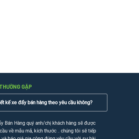
 THƯỜNG GẶP
iết kế xe đẩy bán hàng theo yêu cầu không?
ẩy Bán Hàng quý anh/chị khách hàng sẽ được
cầu về mẫu mã, kích thước .. chúng tôi sẽ tiếp
n và báo giá gia công đúng yêu cầu với sự hài