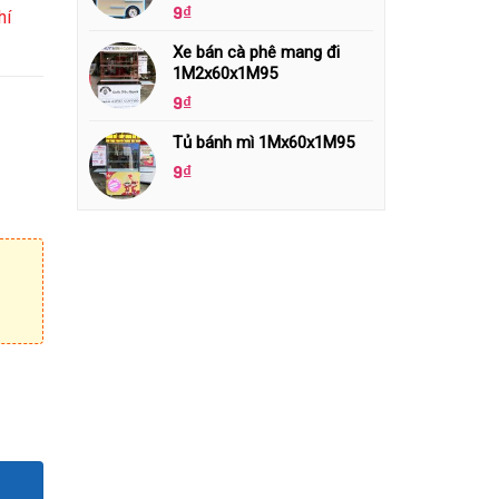
9
₫
hí
Xe bán cà phê mang đi
1M2x60x1M95
9
₫
Tủ bánh mì 1Mx60x1M95
9
₫