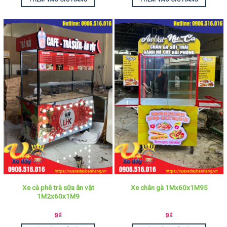
Xe cà phê trà sữa ăn vặt
Xe chân gà 1Mx60x1M95
1M2x60x1M9
9
₫
9
₫