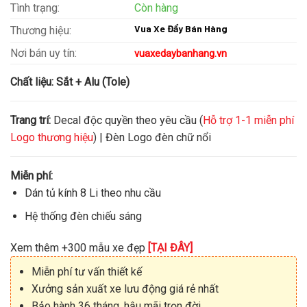
Tình trạng:
Còn hàng
Vua Xe Đẩy Bán Hàng
Thương hiệu:
Nơi bán uy tín:
vuaxedaybanhang.vn
Chất liệu:
Sắt + Alu (Tole)
Trang trí:
Decal độc quyền theo yêu cầu (
Hỗ trợ 1-1 miễn phí
Logo thương hiệu
) | Đèn Logo đèn chữ nổi
Miễn phí:
Dán tủ kính 8 Li theo nhu cầu
Hệ thống đèn chiếu sáng
Xem thêm +300 mẫu xe đẹp
[TẠI ĐÂY]
Miễn phí tư vấn thiết kế
Xưởng sản xuất xe lưu động giá rẻ nhất
Bảo hành 36 tháng, hậu mãi trọn đời