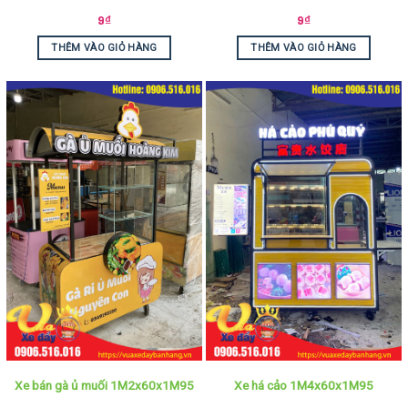
9
₫
9
₫
THÊM VÀO GIỎ HÀNG
THÊM VÀO GIỎ HÀNG
Xe bán gà ủ muối 1M2x60x1M95
Xe há cảo 1M4x60x1M95