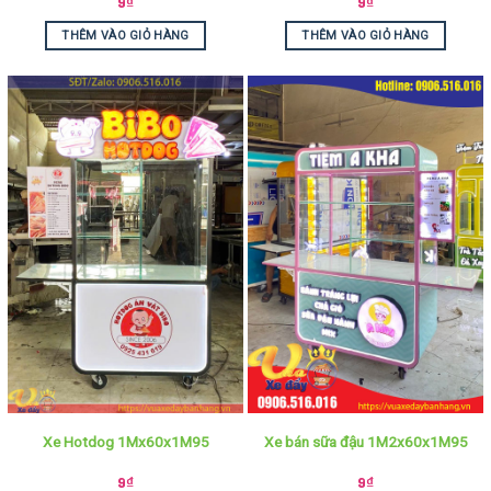
9
₫
9
₫
THÊM VÀO GIỎ HÀNG
THÊM VÀO GIỎ HÀNG
Xe Hotdog 1Mx60x1M95
Xe bán sữa đậu 1M2x60x1M95
9
₫
9
₫