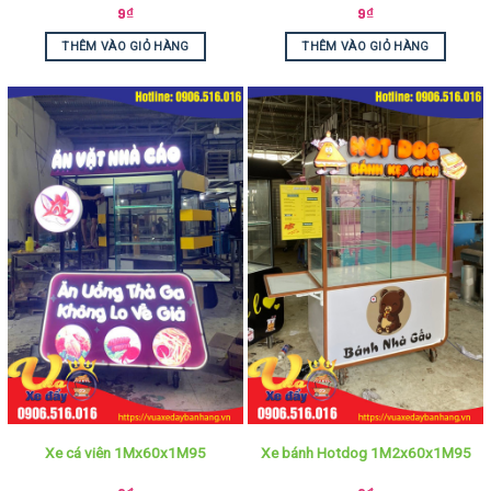
9
₫
9
₫
THÊM VÀO GIỎ HÀNG
THÊM VÀO GIỎ HÀNG
Xe cá viên 1Mx60x1M95
Xe bánh Hotdog 1M2x60x1M95