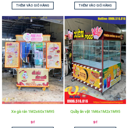
THÊM VÀO GIỎ HÀNG
THÊM VÀO GIỎ HÀNG
Xe gà rán 1M2x60x1M95
Quầy ăn vặt 1M6x1M2x1M95
9
₫
9
₫