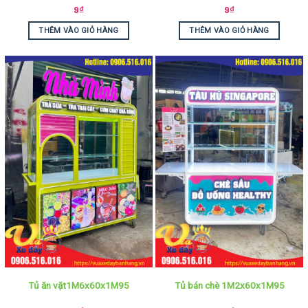
9
₫
9
₫
THÊM VÀO GIỎ HÀNG
THÊM VÀO GIỎ HÀNG
Tủ ăn vặt1M6x60x1M95
Tủ bán chè 1M2x60x1M95