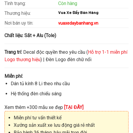
Tình trạng:
Còn hàng
Vua Xe Đẩy Bán Hàng
Thương hiệu:
Nơi bán uy tín:
vuaxedaybanhang.vn
Chất liệu:
Sắt + Alu (Tole)
Trang trí:
Decal độc quyền theo yêu cầu (
Hỗ trợ 1-1 miễn phí
Logo thương hiệu
) | Đèn Logo đèn chữ nổi
Miễn phí:
Dán tủ kính 8 Li theo nhu cầu
Hệ thống đèn chiếu sáng
Xem thêm +300 mẫu xe đẹp
[TẠI ĐÂY]
Miễn phí tư vấn thiết kế
Xưởng sản xuất xe lưu động giá rẻ nhất
Bảo hành 36 tháng, hậu mãi trọn đời