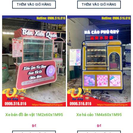
THÊM VÀO GIỎ HÀNG
THÊM VÀO GIỎ HÀNG
Xe bán đồ ăn vặt 1M2x60x1M95
Xe há cảo 1M4x60x1M95
9
₫
9
₫