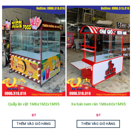
Quầy ăn vặt 1M6x1M2x1M95
Xe bán nem rán 1M6x60x1M95
9
₫
9
₫
THÊM VÀO GIỎ HÀNG
THÊM VÀO GIỎ HÀNG