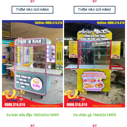
9
₫
9
₫
THÊM VÀO GIỎ HÀNG
THÊM VÀO GIỎ HÀNG
Xe bán sữa đậu 1M2x60x1M95
Xe chân gà 1Mx60x1M95
9
₫
9
₫