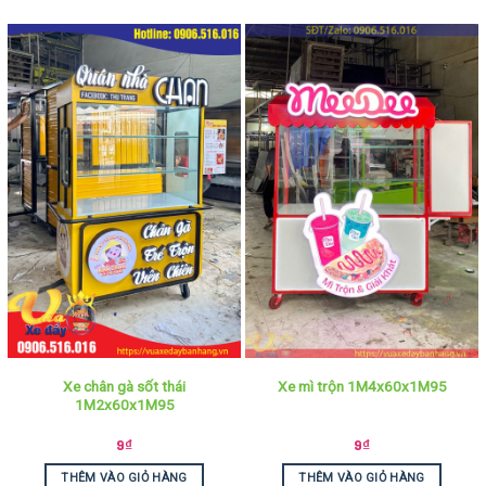
Xe chân gà sốt thái
Xe mì trộn 1M4x60x1M95
1M2x60x1M95
9
₫
9
₫
THÊM VÀO GIỎ HÀNG
THÊM VÀO GIỎ HÀNG