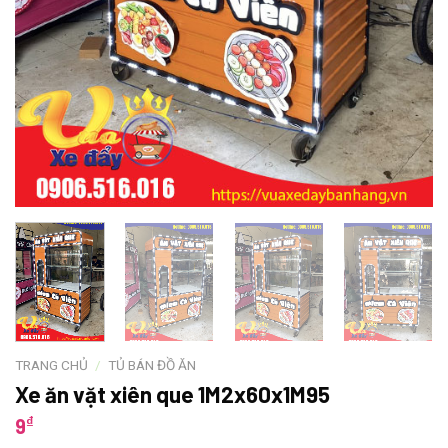
TRANG CHỦ
/
TỦ BÁN ĐỒ ĂN
Xe ăn vặt xiên que 1M2x60x1M95
₫
9