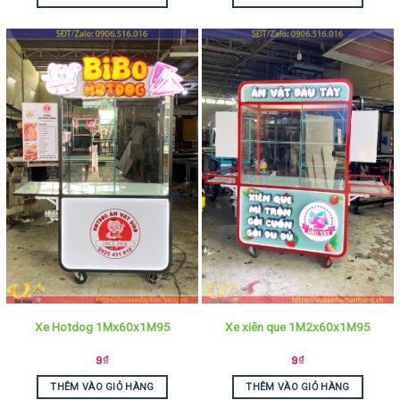
Xe Hotdog 1Mx60x1M95
Xe xiên que 1M2x60x1M95
9
₫
9
₫
THÊM VÀO GIỎ HÀNG
THÊM VÀO GIỎ HÀNG