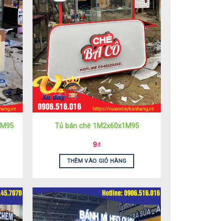
1M95
Tủ bán chè 1M2x60x1M95
9
₫
THÊM VÀO GIỎ HÀNG