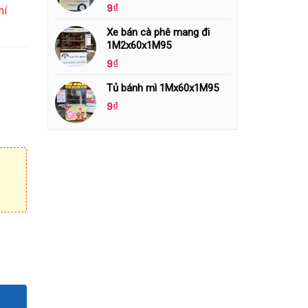
9
₫
hí
Xe bán cà phê mang đi
1M2x60x1M95
9
₫
Tủ bánh mì 1Mx60x1M95
9
₫