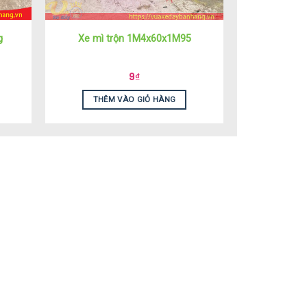
g
Xe mì trộn 1M4x60x1M95
9
₫
THÊM VÀO GIỎ HÀNG