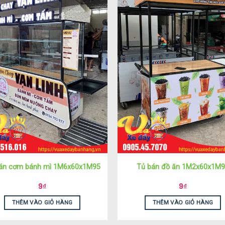
án cơm bánh mì 1M6x60x1M95
Tủ bán đồ ăn 1M2x60x1M
9
₫
9
₫
THÊM VÀO GIỎ HÀNG
THÊM VÀO GIỎ HÀNG