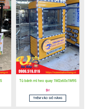
95
Tủ bánh mì heo quay 1M2x60x1M95
9
₫
THÊM VÀO GIỎ HÀNG