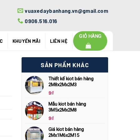
vuaxedaybanhang.vn@gmail.com
0906.516.016
GIỎ HÀNG
ỨC
KHUYẾN MÃI
LIÊN HỆ
SẢN PHẨM KHÁC
Thiết kế kiot bán hàng
2M8x2Mx2M3
9
₫
Mẫu kiot bán hàng
3M5x2Mx2M8
9
₫
Giá kiot bán hàng
2Mx1M6x2M15