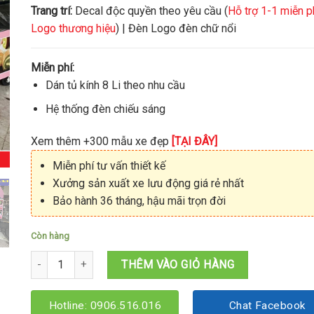
Trang trí:
Decal độc quyền theo yêu cầu (
Hỗ trợ 1-1 miễn p
Logo thương hiệu
) | Đèn Logo đèn chữ nổi
Miễn phí:
Dán tủ kính 8 Li theo nhu cầu
Hệ thống đèn chiếu sáng
Xem thêm +300 mẫu xe đẹp
[TẠI ĐÂY]
Miễn phí tư vấn thiết kế
Xưởng sản xuất xe lưu động giá rẻ nhất
Bảo hành 36 tháng, hậu mãi trọn đời
Còn hàng
Tủ bán cơm 1Mx60x1M95 số lượng
THÊM VÀO GIỎ HÀNG
Hotline: 0906.516.016
Chat Facebook