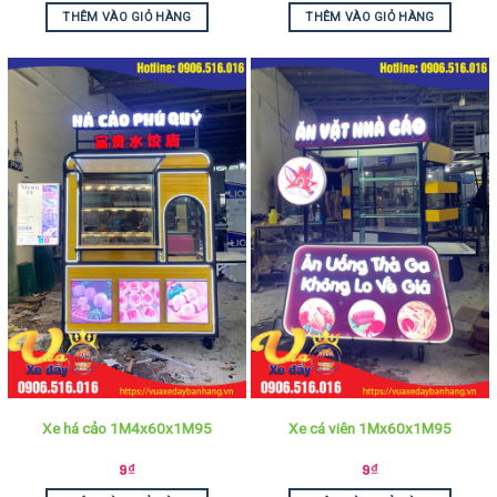
THÊM VÀO GIỎ HÀNG
THÊM VÀO GIỎ HÀNG
Xe há cảo 1M4x60x1M95
Xe cá viên 1Mx60x1M95
9
₫
9
₫