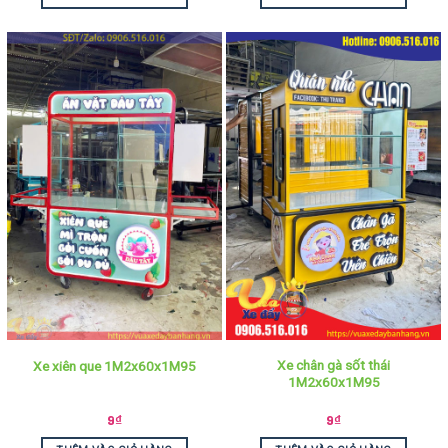
Xe chân gà sốt thái
Xe xiên que 1M2x60x1M95
1M2x60x1M95
9
₫
9
₫