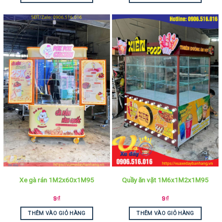
Xe gà rán 1M2x60x1M95
Quầy ăn vặt 1M6x1M2x1M95
9
₫
9
₫
THÊM VÀO GIỎ HÀNG
THÊM VÀO GIỎ HÀNG