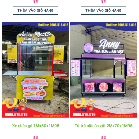
9
₫
9
₫
THÊM VÀO GIỎ HÀNG
THÊM VÀO GIỎ HÀNG
Xe chân gà 1Mx60x1M95
Tủ trà sữa ăn vặt 2Mx70x1M95
9
₫
9
₫