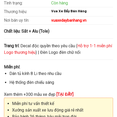
Tình trạng:
Còn hàng
Vua Xe Đẩy Bán Hàng
Thương hiệu:
Nơi bán uy tín:
vuaxedaybanhang.vn
Chất liệu:
Sắt + Alu (Tole)
Trang trí:
Decal độc quyền theo yêu cầu (
Hỗ trợ 1-1 miễn phí
Logo thương hiệu
) | Đèn Logo đèn chữ nổi
Miễn phí:
Dán tủ kính 8 Li theo nhu cầu
Hệ thống đèn chiếu sáng
Xem thêm +300 mẫu xe đẹp
[TẠI ĐÂY]
Miễn phí tư vấn thiết kế
Xưởng sản xuất xe lưu động giá rẻ nhất
Bảo hành 36 tháng, hậu mãi trọn đời