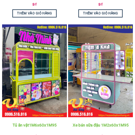
9
₫
9
₫
THÊM VÀO GIỎ HÀNG
THÊM VÀO GIỎ HÀNG
Tủ ăn vặt1M6x60x1M95
Xe bán sữa đậu 1M2x60x1M95