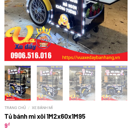
TRANG CHỦ
/
XE BÁNH MÌ
Tủ bánh mì xôi 1M2x60x1M95
₫
9