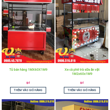
Xe cà phê trà sữa ăn vặt
Tủ bán hàng 1MX60X1M9
1M2x60x1M9
9
₫
9
₫
THÊM VÀO GIỎ HÀNG
THÊM VÀO GIỎ HÀNG