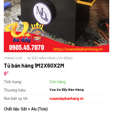
TRANG CHỦ
/
XE ĐẨY BÁN HÀNG LƯU ĐỘNG
Tủ bán hàng 1M2X60X2M
₫
9
Tình trạng:
Còn hàng
Vua Xe Đẩy Bán Hàng
Thương hiệu:
Nơi bán uy tín:
vuaxedaybanhang.vn
Chất liệu:
Sắt + Alu (Tole)