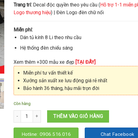
Trang trí:
Decal độc quyền theo yêu cầu (
Hỗ trợ 1-1 miễn p
Logo thương hiệu
) | Đèn Logo đèn chữ nổi
Miễn phí:
Dán tủ kính 8 Li theo nhu cầu
Hệ thống đèn chiếu sáng
Xem thêm +300 mẫu xe đẹp
[TẠI ĐÂY]
Miễn phí tư vấn thiết kế
Xưởng sản xuất xe lưu động giá rẻ nhất
Bảo hành 36 tháng, hậu mãi trọn đời
Còn hàng
Xe ăn vặt 1M2x60x1M9 số lượng
THÊM VÀO GIỎ HÀNG
Hotline: 0906.516.016
Chat Facebook