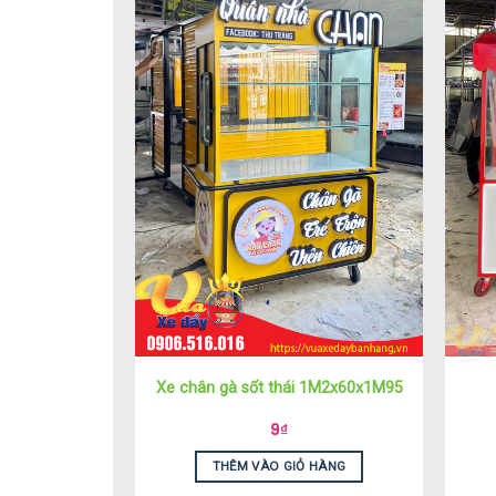
Xe chân gà sốt thái 1M2x60x1M95
9
₫
THÊM VÀO GIỎ HÀNG