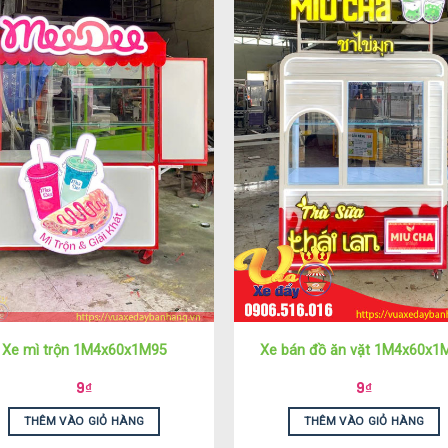
Xe mì trộn 1M4x60x1M95
Xe bán đồ ăn vặt 1M4x60x1
9
₫
9
₫
THÊM VÀO GIỎ HÀNG
THÊM VÀO GIỎ HÀNG