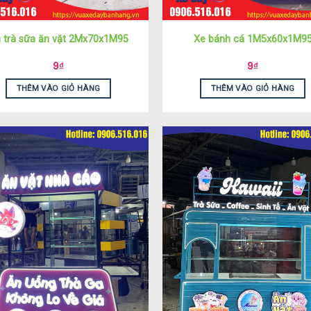
 trà sữa ăn vặt 2Mx70x1M95
Xe bánh cá 1M5x60x1M9
9
₫
9
₫
THÊM VÀO GIỎ HÀNG
THÊM VÀO GIỎ HÀNG