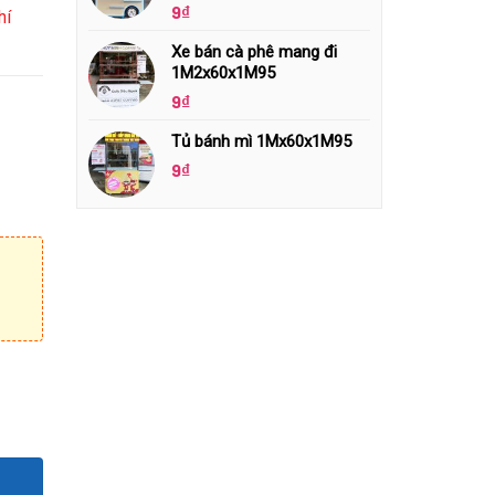
9
₫
hí
Xe bán cà phê mang đi
1M2x60x1M95
9
₫
Tủ bánh mì 1Mx60x1M95
9
₫