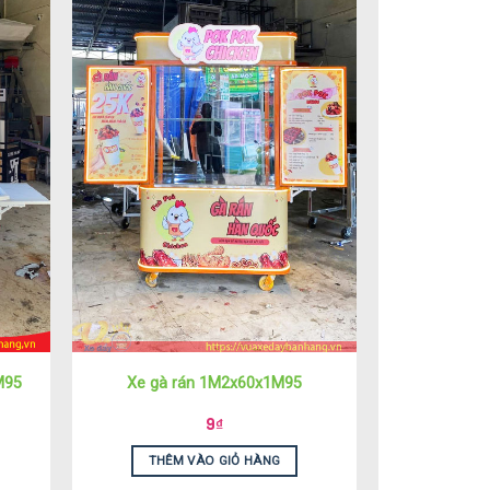
M95
Xe gà rán 1M2x60x1M95
9
₫
THÊM VÀO GIỎ HÀNG