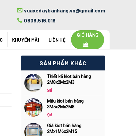
vuaxedaybanhang.vn@gmail.com
0906.516.016
GIỎ HÀNG
ỨC
KHUYẾN MÃI
LIÊN HỆ
SẢN PHẨM KHÁC
Thiết kế kiot bán hàng
2M8x2Mx2M3
9
₫
Mẫu kiot bán hàng
3M5x2Mx2M8
9
₫
Giá kiot bán hàng
2Mx1M6x2M15