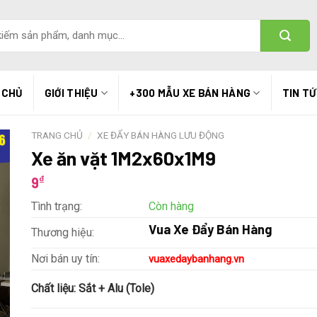
 CHỦ
GIỚI THIỆU
+300 MẪU XE BÁN HÀNG
TIN T
TRANG CHỦ
/
XE ĐẨY BÁN HÀNG LƯU ĐỘNG
Xe ăn vặt 1M2x60x1M9
₫
9
Tình trạng:
Còn hàng
Vua Xe Đẩy Bán Hàng
Thương hiệu:
Nơi bán uy tín:
vuaxedaybanhang.vn
Chất liệu:
Sắt + Alu (Tole)