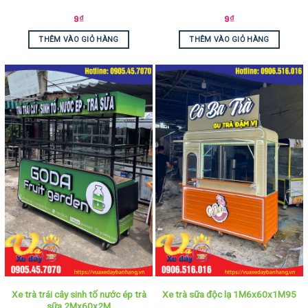
9
₫
9
₫
THÊM VÀO GIỎ HÀNG
THÊM VÀO GIỎ HÀNG
Xe trà trái cây sinh tố nước ép trà
Xe trà sữa độc lạ 1M6x60x1M95
sữa 2Mx60x2M