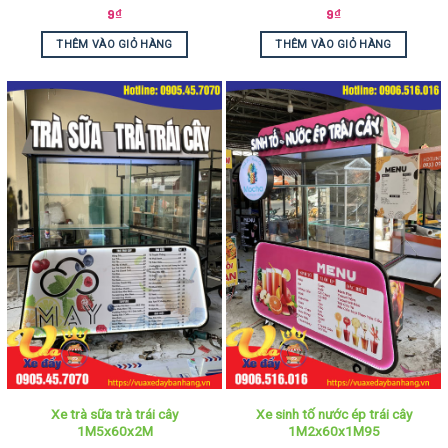
9
₫
9
₫
THÊM VÀO GIỎ HÀNG
THÊM VÀO GIỎ HÀNG
Xe trà sữa trà trái cây
Xe sinh tố nước ép trái cây
1M5x60x2M
1M2x60x1M95