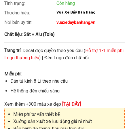
Tình trạng:
Còn hàng
Vua Xe Đẩy Bán Hàng
Thương hiệu:
Nơi bán uy tín:
vuaxedaybanhang.vn
Chất liệu:
Sắt + Alu (Tole)
Trang trí:
Decal độc quyền theo yêu cầu (
Hỗ trợ 1-1 miễn phí
Logo thương hiệu
) | Đèn Logo đèn chữ nổi
Miễn phí:
Dán tủ kính 8 Li theo nhu cầu
Hệ thống đèn chiếu sáng
Xem thêm +300 mẫu xe đẹp
[TẠI ĐÂY]
Miễn phí tư vấn thiết kế
Xưởng sản xuất xe lưu động giá rẻ nhất
Bảo hành 36 tháng, hậu mãi trọn đời