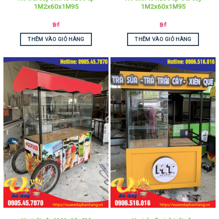
1M2x60x1M95
1M2x60x1M95
9
₫
9
₫
THÊM VÀO GIỎ HÀNG
THÊM VÀO GIỎ HÀNG