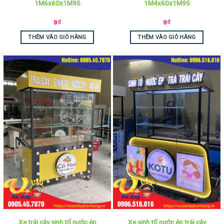
1M6x60x1M95
1M4x60x1M95
9
₫
9
₫
THÊM VÀO GIỎ HÀNG
THÊM VÀO GIỎ HÀNG
Xe trái cây sinh tố nước ép
Xe sinh tố nước ép trái cây