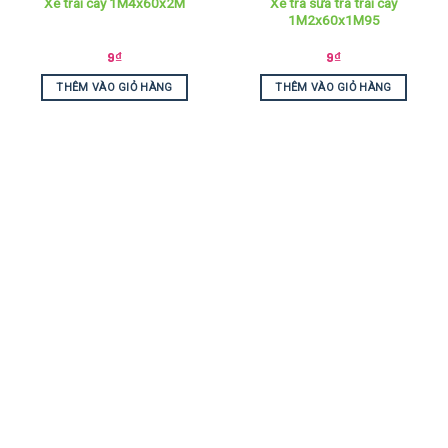
Xe trà sữa trà trái cây
Xe trái cây 1M4x60x2M
1M2x60x1M95
9
₫
9
₫
THÊM VÀO GIỎ HÀNG
THÊM VÀO GIỎ HÀNG