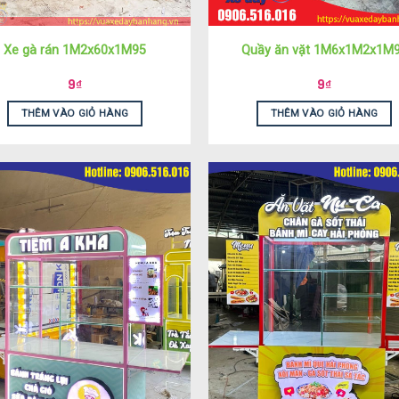
Xe gà rán 1M2x60x1M95
Quầy ăn vặt 1M6x1M2x1M
9
₫
9
₫
THÊM VÀO GIỎ HÀNG
THÊM VÀO GIỎ HÀNG