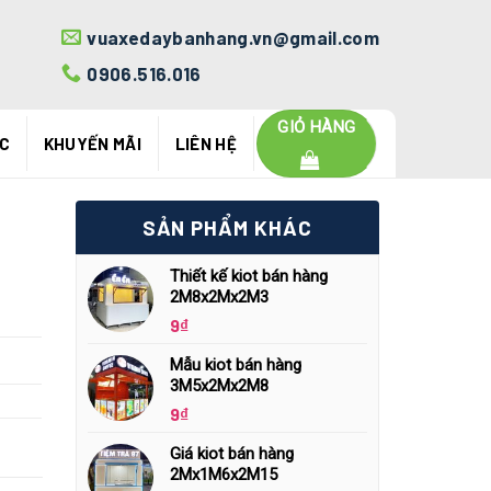
vuaxedaybanhang.vn@gmail.com
0906.516.016
GIỎ HÀNG
ỨC
KHUYẾN MÃI
LIÊN HỆ
SẢN PHẨM KHÁC
Thiết kế kiot bán hàng
2M8x2Mx2M3
9
₫
Mẫu kiot bán hàng
3M5x2Mx2M8
9
₫
Giá kiot bán hàng
2Mx1M6x2M15