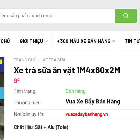
 CHỦ
GIỚI THIỆU
+300 MẪU XE BÁN HÀNG
TIN T
TRANG CHỦ
/
XE TRÀ SỮA
Xe trà sữa ăn vặt 1M4x60x2M
₫
9
Tình trạng:
Còn hàng
Vua Xe Đẩy Bán Hàng
Thương hiệu:
Nơi bán uy tín:
vuaxedaybanhang.vn
Chất liệu:
Sắt + Alu (Tole)