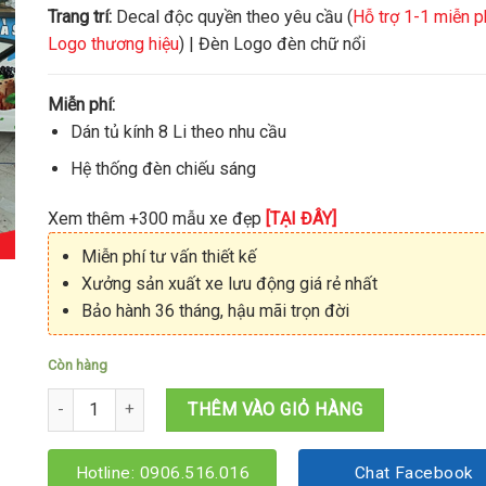
Trang trí:
Decal độc quyền theo yêu cầu (
Hỗ trợ 1-1 miễn p
Logo thương hiệu
) | Đèn Logo đèn chữ nổi
Miễn phí:
Dán tủ kính 8 Li theo nhu cầu
Hệ thống đèn chiếu sáng
Xem thêm +300 mẫu xe đẹp
[TẠI ĐÂY]
Miễn phí tư vấn thiết kế
Xưởng sản xuất xe lưu động giá rẻ nhất
Bảo hành 36 tháng, hậu mãi trọn đời
Còn hàng
Xe trà sữa ăn vặt 1M4x60x2M số lượng
THÊM VÀO GIỎ HÀNG
Hotline: 0906.516.016
Chat Facebook