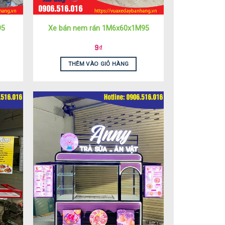
95
Xe bán nem rán 1M6x60x1M95
9
₫
THÊM VÀO GIỎ HÀNG