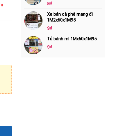
9
₫
hí
Xe bán cà phê mang đi
1M2x60x1M95
9
₫
Tủ bánh mì 1Mx60x1M95
9
₫