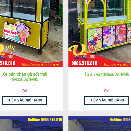
Xe bán chân gà sốt thái
Tủ ăn vặt1M6x60x1M95
1M2x60x1M95
9
₫
9
₫
THÊM VÀO GIỎ HÀNG
THÊM VÀO GIỎ HÀNG