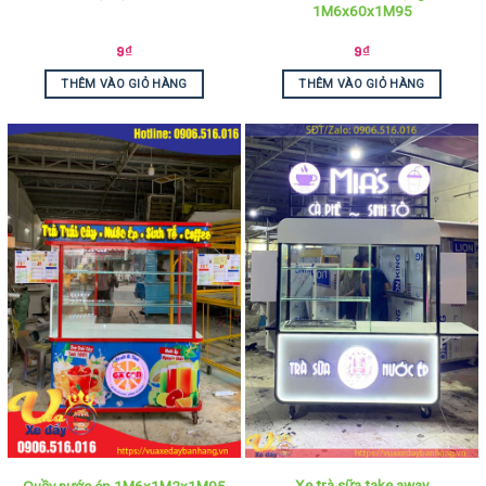
1M6x60x1M95
9
₫
9
₫
THÊM VÀO GIỎ HÀNG
THÊM VÀO GIỎ HÀNG
Xe trà sữa take away
Quầy nước ép 1M6x1M2x1M95