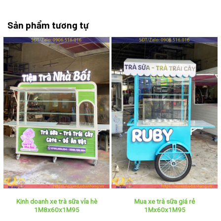
Sản phẩm tương tự
Kinh doanh xe trà sữa vỉa hè
Mua xe trà sữa giá rẻ
1M8x60x1M95
1Mx60x1M95