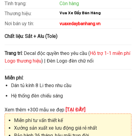
Tình trạng:
Còn hàng
Vua Xe Đẩy Bán Hàng
Thương hiệu:
Nơi bán uy tín:
vuaxedaybanhang.vn
Chất liệu:
Sắt + Alu (Tole)
Trang trí:
Decal độc quyền theo yêu cầu (
Hỗ trợ 1-1 miễn phí
Logo thương hiệu
) | Đèn Logo đèn chữ nổi
Miễn phí:
Dán tủ kính 8 Li theo nhu cầu
Hệ thống đèn chiếu sáng
Xem thêm +300 mẫu xe đẹp
[TẠI ĐÂY]
Miễn phí tư vấn thiết kế
Xưởng sản xuất xe lưu động giá rẻ nhất
Bảo hành 36 tháng, hậu mãi trọn đời