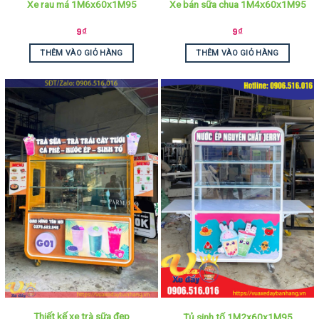
Xe rau má 1M6x60x1M95
Xe bán sữa chua 1M4x60x1M95
9
₫
9
₫
THÊM VÀO GIỎ HÀNG
THÊM VÀO GIỎ HÀNG
Thiết kế xe trà sữa đẹp
Tủ sinh tố 1M2x60x1M95