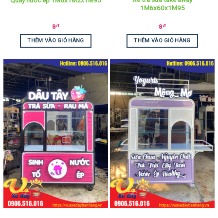
1M6x60x1M95
9
₫
9
₫
THÊM VÀO GIỎ HÀNG
THÊM VÀO GIỎ HÀNG