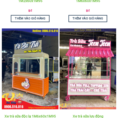
1M2x60x1M95
1M6x60x1M95
9
₫
9
₫
THÊM VÀO GIỎ HÀNG
THÊM VÀO GIỎ HÀNG
Xe trà sữa lưu động
Xe trà sữa độc lạ 1M6x60x1M95