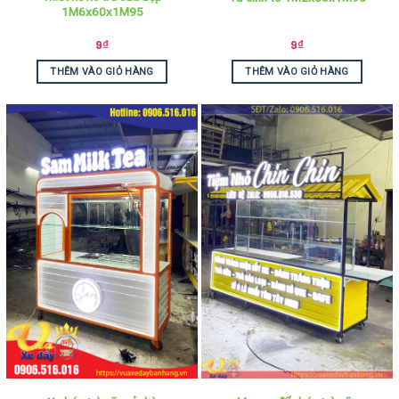
1M6x60x1M95
9
₫
9
₫
THÊM VÀO GIỎ HÀNG
THÊM VÀO GIỎ HÀNG