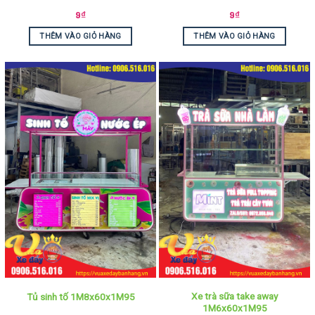
9
₫
9
₫
THÊM VÀO GIỎ HÀNG
THÊM VÀO GIỎ HÀNG
Xe trà sữa take away
Tủ sinh tố 1M8x60x1M95
1M6x60x1M95