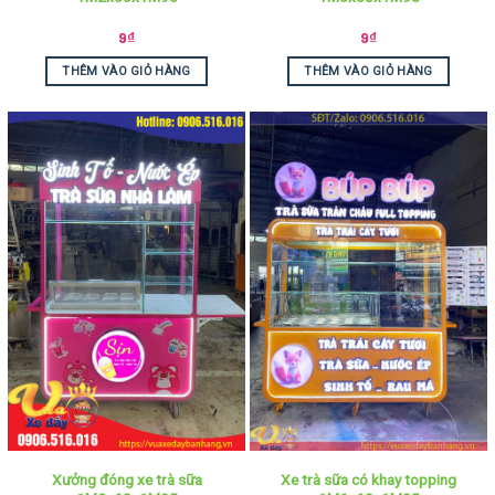
9
₫
9
₫
THÊM VÀO GIỎ HÀNG
THÊM VÀO GIỎ HÀNG
Xưởng đóng xe trà sữa
Xe trà sữa có khay topping