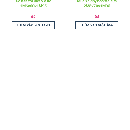
Xe bán trà sữa vỉa hè
Mua xe đẩy bán trà sữa
1M6x60x1M95
2M5x70x1M95
9
₫
9
₫
THÊM VÀO GIỎ HÀNG
THÊM VÀO GIỎ HÀNG