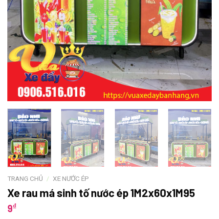
TRANG CHỦ
/
XE NƯỚC ÉP
Xe rau má sinh tố nước ép 1M2x60x1M95
₫
9