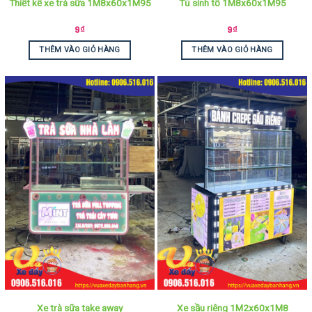
Thiết kế xe trà sữa 1M8x60x1M95
Tủ sinh tố 1M8x60x1M95
9
₫
9
₫
THÊM VÀO GIỎ HÀNG
THÊM VÀO GIỎ HÀNG
Xe trà sữa take away
Xe sầu riêng 1M2x60x1M8