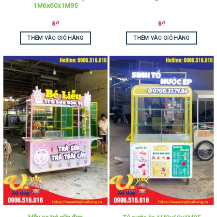
1M6x60x1M95
9
₫
9
₫
THÊM VÀO GIỎ HÀNG
THÊM VÀO GIỎ HÀNG