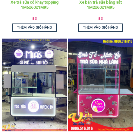
Xe trà sữa có khay topping
Xe bán trà sữa bằng sắt
1M6x60x1M95
1M2x60x1M95
9
₫
9
₫
THÊM VÀO GIỎ HÀNG
THÊM VÀO GIỎ HÀNG