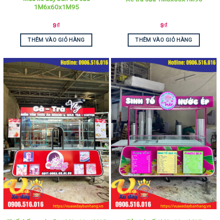
1M6x60x1M95
9
₫
9
₫
THÊM VÀO GIỎ HÀNG
THÊM VÀO GIỎ HÀNG