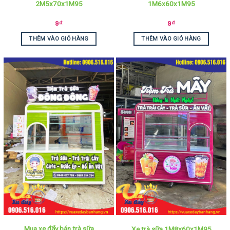
2M5x70x1M95
1M6x60x1M95
9
₫
9
₫
THÊM VÀO GIỎ HÀNG
THÊM VÀO GIỎ HÀNG
Mua xe đẩy bán trà sữa
Xe trà sữa 1M8x60x1M95