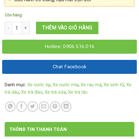
Còn hàng
Xe rau má sinh tố nước ép 1M2x60x1M95 số lượng
THÊM VÀO GIỎ HÀNG
Hotline: 0906.516.016
Chat Facebook
Danh mục:
Xe nước ép
,
Xe nước mía
,
Xe rau má
,
Xe sinh tố
,
Xe
trà dâu
,
Xe trà đào
,
Xe trà sữa
,
Xe trà tắc
THÔNG TIN THANH TOÁN