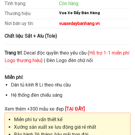
Tình trạng:
Còn hàng
Vua Xe Đẩy Bán Hàng
Thương hiệu:
Nơi bán uy tín:
vuaxedaybanhang.vn
Chất liệu:
Sắt + Alu (Tole)
Trang trí:
Decal độc quyền theo yêu cầu (
Hỗ trợ 1-1 miễn phí
Logo thương hiệu
) | Đèn Logo đèn chữ nổi
Miễn phí:
Dán tủ kính 8 Li theo nhu cầu
Hệ thống đèn chiếu sáng
Xem thêm +300 mẫu xe đẹp
[TẠI ĐÂY]
Miễn phí tư vấn thiết kế
Xưởng sản xuất xe lưu động giá rẻ nhất
Bảo hành 36 tháng, hậu mãi trọn đời