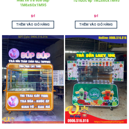
Mẫu xe trà sữa đẹp
Tủ nước ép 1M2x60x1M95
1M6x60x1M95
9
₫
9
₫
THÊM VÀO GIỎ HÀNG
THÊM VÀO GIỎ HÀNG