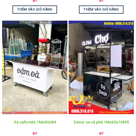
9
₫
9
₫
THÊM VÀO GIỎ HÀNG
THÊM VÀO GIỎ HÀNG
Xe cafe mini 1Mx60x84
Decor xe cà phê 1Mx60x1M95
9
₫
9
₫