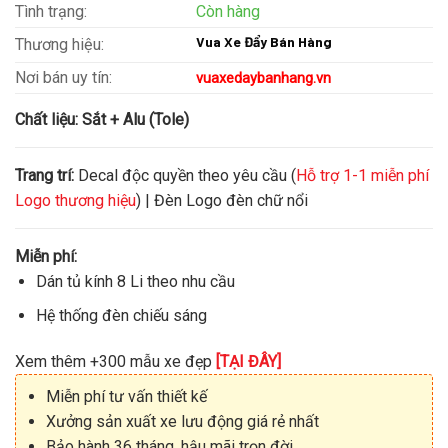
Tình trạng:
Còn hàng
Vua Xe Đẩy Bán Hàng
Thương hiệu:
Nơi bán uy tín:
vuaxedaybanhang.vn
Chất liệu:
Sắt + Alu (Tole)
Trang trí:
Decal độc quyền theo yêu cầu (
Hỗ trợ 1-1 miễn phí
Logo thương hiệu
) | Đèn Logo đèn chữ nổi
Miễn phí:
Dán tủ kính 8 Li theo nhu cầu
Hệ thống đèn chiếu sáng
Xem thêm +300 mẫu xe đẹp
[TẠI ĐÂY]
Miễn phí tư vấn thiết kế
Xưởng sản xuất xe lưu động giá rẻ nhất
Bảo hành 36 tháng, hậu mãi trọn đời