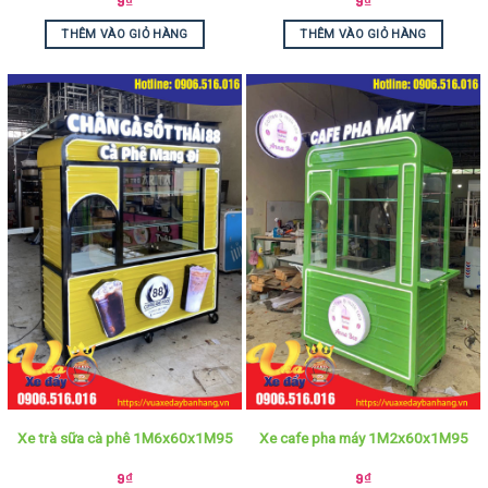
9
₫
9
₫
THÊM VÀO GIỎ HÀNG
THÊM VÀO GIỎ HÀNG
Xe trà sữa cà phê 1M6x60x1M95
Xe cafe pha máy 1M2x60x1M95
9
₫
9
₫