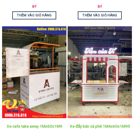
9
₫
9
₫
THÊM VÀO GIỎ HÀNG
THÊM VÀO GIỎ HÀNG
Xe cafe take away 1Mx60x1M9
Xe đẩy bán cà phê 1M4x60x1M95