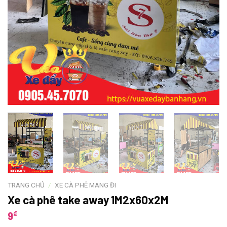
TRANG CHỦ
/
XE CÀ PHÊ MANG ĐI
Xe cà phê take away 1M2x60x2M
₫
9